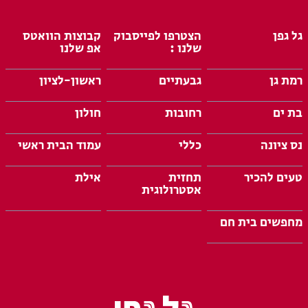
גל גפן
הצטרפו לפייסבוק
קבוצות הוואטס
שלנו :
אפ שלנו
רמת גן
גבעתיים
ראשון-לציון
בת ים
רחובות
חולון
נס ציונה
כללי
עמוד הבית ראשי
טעים להכיר
תחזית
אילת
אסטרולוגית
מחפשים בית חם