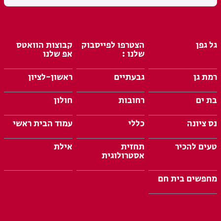
גל גפן
הצטרפו לפייסבוק
קבוצות הוואטס
שלנו :
אפ שלנו
רמת גן
גבעתיים
ראשון-לציון
בת ים
רחובות
חולון
נס ציונה
כללי
עמוד הבית ראשי
טעים להכיר
תחזית
אילת
אסטרולוגית
מחפשים בית חם