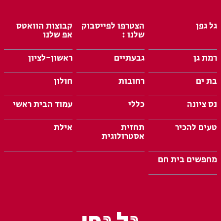
גל גפן
הצטרפו לפייסבוק
קבוצות הוואטס
שלנו :
אפ שלנו
רמת גן
גבעתיים
ראשון-לציון
בת ים
רחובות
חולון
נס ציונה
כללי
עמוד הבית ראשי
טעים להכיר
תחזית
אילת
אסטרולוגית
מחפשים בית חם