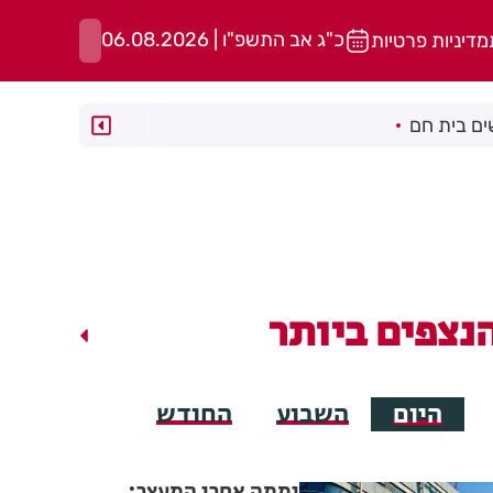
כ"ג אב התשפ"ו | 06.08.2026
מדיניות פרטיות
ם בית חם
נצפים ביותר
היום
השבוע
החודש
יממה אחרי המעצר: