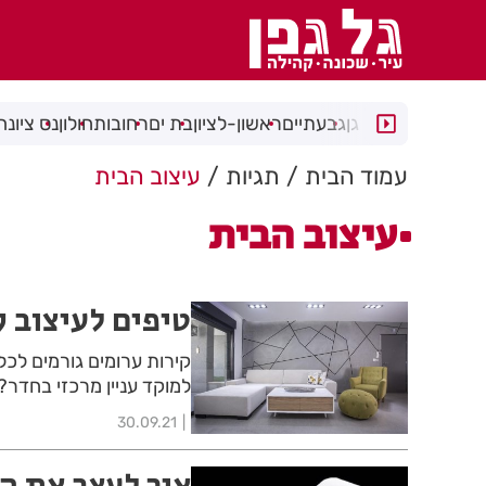
רמת גן
גבעתיים
ראשון-לציון
בת ים
רחובות
חולון
נס ציונה
עמוד הבית
תגיות
עיצוב הבית
עיצוב הבית
טיפים לעיצוב ק
קירות ערומים גורמים לכל 
למוקד עניין מרכזי בחדר?
30.09.21
איך לעצב את ה