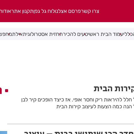
צרו קשר
פרסם אצלנו
לוח גל גפן
תקנון אתר
אודות
כללי
עמוד הבית ראשי
טעים להכיר
תחזית אסטרולוגית
אילת
מחפשי
ירות הבית
ה
חלל להיראות ריק וחסר אופי. אז כיצד הופכים קיר לבן
 הנה כמה הצעות לעיצוב קירות הבית
חדר הכי שימושי בבית – עיצוב