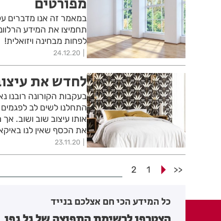
מפורטים
במאמר זה אנו מדברים על ח
תחמיצו את המידע הרלוונט
לפחות מבחינה ויזואלית!
24.12.20
לחדש את עיצוב
בעקבות הקורונה רובנו נא
התחלנו לשים לב לפגמים ש
אותו עיצוב שוב ושוב. אך
את הכסף שאין לנו באיקאה
23.11.20
2
1
<<
כל המידע הכי חם אצלכם בנייד
הצטרפו לרשימת התפוצה של גל גפן