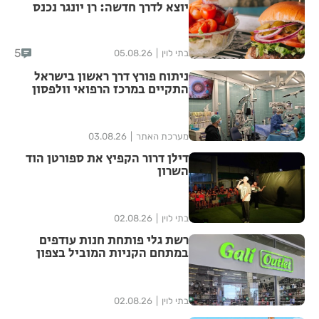
יוצא לדרך חדשה: רן יונגר נכנס
לבעלות על Garage Burger
5
בתי לוין
05.08.26
ניתוח פורץ דרך ראשון בישראל
התקיים במרכז הרפואי וולפסון
מערכת האתר
03.08.26
דילן דרור הקפיץ את ספורטן הוד
השרון
בתי לוין
02.08.26
רשת גלי פותחת חנות עודפים
במתחם הקניות המוביל בצפון
הארץ
בתי לוין
02.08.26