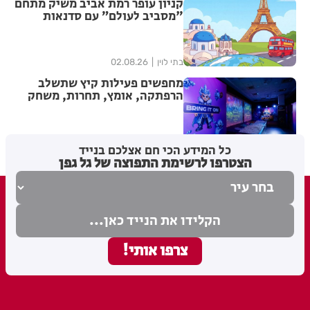
קניון עופר רמת אביב משיק מתחם
"מסביב לעולם” עם סדנאות
יצירה מתחלפות שיוקדשו לערים
אירופאיות נבחרות לכל המשפחה
בתי לוין
02.08.26
מחפשים פעילות קיץ שתשלב
הרפתקה, אומץ, תחרות, משחק
ודמיון לכל המשפחה? תגיעו
לmeex שרונים ותיהנו מ-7
אטרקציות בכרטיס אחד!
בתי לוין
30.07.26
כל המידע הכי חם אצלכם בנייד
הצטרפו לרשימת התפוצה של גל גפן