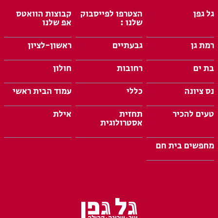
גל גפן
הצטרפו לפייסבוק
קבוצות הוואטס
שלנו :
אפ שלנו
רמת גן
גבעתיים
ראשון-לציון
בת ים
רחובות
חולון
נס ציונה
כללי
עמוד הבית ראשי
טעים להכיר
תחזית
אילת
אסטרולוגית
מחפשים בית חם