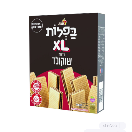
בפלות xl