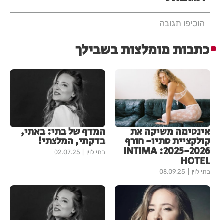
הוסיפו תגובה
כתבות מומלצות בשבילך
אינטימה משיקה את
המדף של בתי: באתי,
קולקציית סתיו- חורף
בדקתי, המלצתי!
2025-2026: INTIMA
בתי לוין
02.07.25
HOTEL
בתי לוין
08.09.25