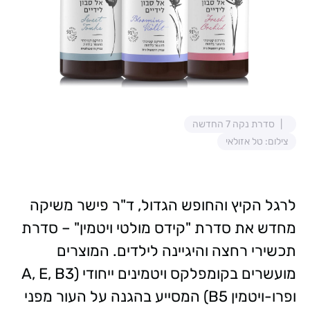
סדרת נקה 7 החדשה
צילום: טל אזולאי
לרגל הקיץ והחופש הגדול, ד"ר פישר משיקה
מחדש את סדרת "קידס מולטי ויטמין" – סדרת
תכשירי רחצה והיגיינה לילדים. המוצרים
מועשרים בקומפלקס ויטמינים ייחודי (A, E, B3
ופרו-ויטמין B5) המסייע בהגנה על העור מפני