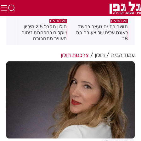
.26
06.08.26
06.08.26
חולון תקבל 2.5 מיליון
נעצר תושב מודיעין עילית
מקה
ת
שקלים להפחתת זיהום
בחשד שאיים על מפקד
לציו
האוויר מתחבורה
תחנת בני ברק–רמת גן
בקבוצת ווטסאפ
עמוד הבית
חולון
צרכנות חולון