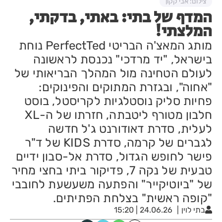
צילום: אבי קקון
המדף של בתי: באתי, בדקתי,
המלצתי!
מותג המאצ'ה הבריטי PerfectTed נוחת
בישראל, "יד מרדכי" נכנסת לראשונה
לעולם הטחינה מול המהלך הבריאותי של
"אחוה", ובגזרת המתוקים והפינוקים:
פחיות סליק נוסטלגיות לקריסטל, בוסט
חלבון מטורף ליטבתה, חזרתו של ה-XL
לעלית, סדרת דאודורנט ג'ל חדשה
לגברים של קרמה, סדרת KIDS של ד"ר
פישר לחופש הגדול, סדרת אל-סבון ידיים
טבעית של נקה 7, פדיקור ביתי בחצי מחיר
של "ביוטיקייר" והפתעה משעשעת לחובבי
"קופה ראשית" בצלחת הפתיתים.
בתי לוין
24.06.26 | 15:20