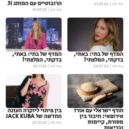
הרובוטיים עם המותג 3I
בתי לוין
01.03.26
בתי לוין
10.09.25
המדף של בתי: באתי,
המדף של בתי: באתי,
בדקתי, המלצתי!
בדקתי, המלצתי!
בתי לוין
24.07.24
בתי לוין
30.11.25
חורף ישראלי עם אורז
בין פיתוי ליוקרה העונה
אירופאי: חיבור בין
החדשה של JACK KUBA
מסורת, קיימות
בתי לוין
23.10.25
ובריאות