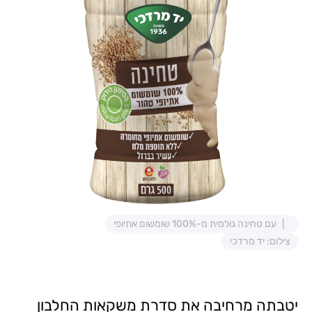
עם טחינה גולמית מ-100% שומשום אתיופי
צילום: יד מרדכי
יטבתה מרחיבה את סדרת משקאות החלבון