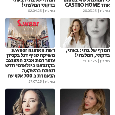
כל המתנות לחג במקום
המדף של בתי: באתי
אחד CASTRO HOME
בדקתי המלצתי!
בתי לוין
20.03.25
בתי לוין
02.04.25
המדף של בתי: באתי,
רשת האופנה s.wear
בדקתי, המלצתי!
משיקה סניף דגל בקניון
עופר רמת אביב המעוצב
בתי לוין
20.07.26
בקונספט בינלאומי חדש
ונפתח בהשקעה
הנאמדת ב 700 אלף ₪
בתי לוין
27.07.25