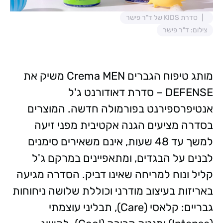
סדרת KIDS של ד"ר פישר
צילום: ד"ר פישר
מותג טיפוח הגברים Crema MEN משיק את
DEFENSE – סדרת דאודורנט ג'ל
אנטיפרספירנט בפורמולה חדשה. המוצרים
בסדרה מציעים הגנה אקטיבית מפני זיעה
למשך עד 48 שעות, אינם משאירים סימנים
לבנים על הבגדים, ומתאפיינים במרקם ג'ל
קליל ונוח למריחה שאינו דביק. הסדרה מגיעה
באריזות בעיצוב מודרני וכוללת שלושה ניחוחות
גבריים: קלאסי (Care), תבליני עוצמתי