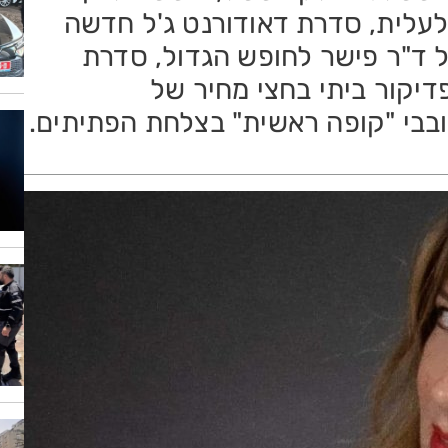
ורף ליטבתה, חזרתו של ה-XL לעלית, סדרת דאודורנט ג'ל חדשה
ם של קרמה, סדרת KIDS של ד"ר פישר לחופש הגדול, סדרת
בון ידיים טבעית של נקה 7, פדיקור ביתי בחצי מחיר של
בבי "קופה ראשית" בצלחת הפתיתים.