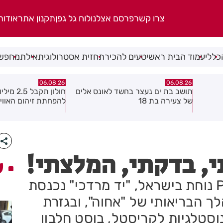
צרו קשר
פרסם אצלנו
לוח גל גפן
תקנון אתר
אודות
כללי
עמוד הבית ראשי
טעים להכיר
תחזית אסטרולוגית
אילת
מחפשי
06.08.26
06.08.26
 אלים
חולון תקבל 2.5 מיליון שקלים
נעצר תושב מודיעין ע
להפחתת זיהום האוויר מתחבורה
שאיים על מפקד תחנ
גן בקבוצת ווטסאפ
, בדקתי, המלצתי!
ע
מותג המאצ'ה הבריטי PerfectTed נוחת בישראל, "יד מרדכי" נכנסת
 הבריאותי של "אחוה", ובגזרת
נוסטלגיות לקריסטל, בוסט חלבון