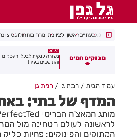
רמת גן
גבעתיים
ראשון-לציון
בת ים
רחובות
חולון
נס ציונה
06.08.26
00:32
שורה ענקית לבעלי העסקים
תושב בת ים נעצר בחשד לאונס
מבזקים חמים
התושבים בעיר!
של צעירה בת 18
עמוד הבית
רמת גן
רמת גן
המדף של בתי: באתי
לראשונה לעולם הטחינה מול המהלך
המתוקים והפינוקים: פחיות סליק 