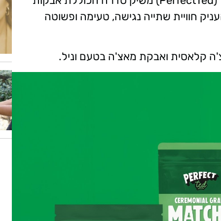
מותג המאצ'ה המוביל בבריטניה: פרפקטטד (PerfectTed) משיק סדרה הכוללת אבקות
העניק חוויית שתייה נגישה, טעימה ופשוטה