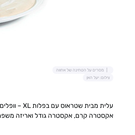
מסרים על הטחינה של אחווה
צילום: יעל האן
עלית מבית שטראוס עם בפלות XL – וופלים רחבים עם קרם בטעם שוקולד חוזרים למדף.
אקסטרה קרם, אקסטרה גודל ואריזה משפחת