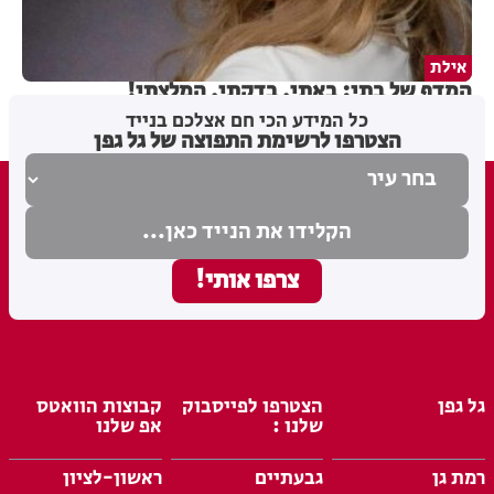
אילת
המדף של בתי: באתי, בדקתי, המלצתי!
כל המידע הכי חם אצלכם בנייד
הצטרפו לרשימת התפוצה של גל גפן
גל גפן
הצטרפו לפייסבוק
קבוצות הוואטס
שלנו :
אפ שלנו
רמת גן
גבעתיים
ראשון-לציון