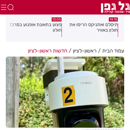
:58
13:05
14:15
תיסלם ואתניקס הרימו את
פצוע בתאונת אופנוע במרכז
גופ
חולון באוויר
חולון
עמוד הבית
ראשון-לציון
חדשות ראשון-לציון