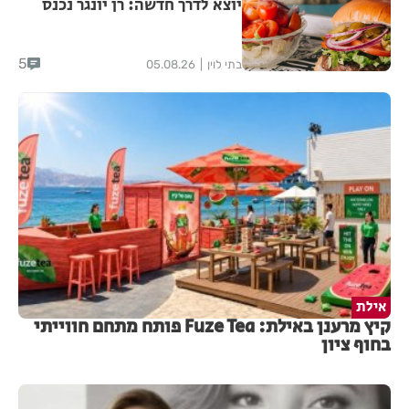
יוצא לדרך חדשה: רן יונגר נכנס
לבעלות על Garage Burger
5
בתי לוין
05.08.26
אילת
קיץ מרענן באילת: Fuze Tea פותח מתחם חווייתי
בחוף ציון