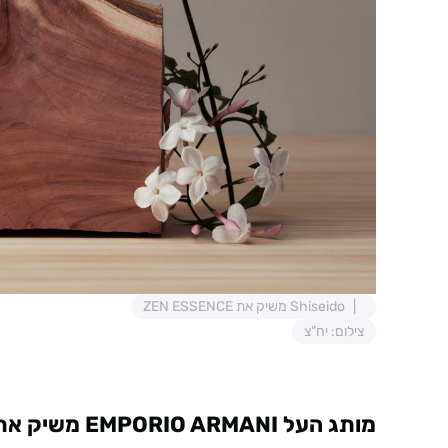
Shiseido משיק את ZEN ESSENCE
צילום: יח"צ
מותג העל EMPORIO ARMANI משיק את POWER OF YOU (או דה פרפיום)