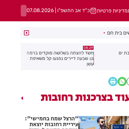
כ"ד אב התשפ"ו | 07.08.2026
מדיניות פרטיות
ם בית חם
05:43
08:29
ת ים
חשד להצתה בשלושה מוקדים ברמת
הסוף לקורקי
גן: שבעה דיירים נפגעו קל משאיפת
עשן
וד בצרכנות רחובות
"הרצל שמח בחמישי":
עיריית רחובות יוצאת