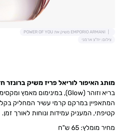
EMPORIO ARMANI משיק את POWER OF YOU
צילום: יח"צ ארמני
מותג האיפור לוריאל פריז משיק ברונזר ח
המתאפיין במרקם קרמי עשיר המחליק בקלות 
קטיפתי, המעניק עמידות ונוחות לאורך זמן.
מחיר מומלץ: 65 ש"ח