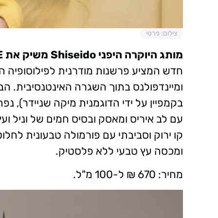
צילום: פרטי
מותג היוקרה היפני Shiseido משיק את ZEN ESSENCE (או דה פרפיום) –
חדש המציע פרשנות מודרנית לפילוסופיה היפ
ומיינדפולנס בתוך השגרה האינטנסיבית. הב
בקמפיין על ידי הדוגמנית מיקה שניידר), נפ
עם לב איריס ומאסק ובסיס חמים של וניל וע
קו ירוק וסביבתי עם פורמולה טבעונית לחלו
ומכסה עץ טבעי ללא פלסטיק.
מחיר: 670 ₪ ל-100 מ"ל.