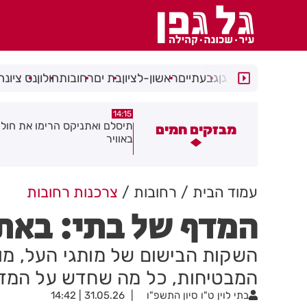
רמת גן
גבעתיים
ראשון-לציון
בת ים
רחובות
חולון
נס ציונה
14:15
14:31
צוע בהתהפכות רכב בכניסה לאזור
תיסלם ואתניקס הרימו את חולון
מבזקים חמים
תעשייה בחולון
באוויר
עמוד הבית
רחובות
צרכנות רחובות
המדף של בתי: באתי
השקות הבישום של מותגי העל, מוצ
המבטיחות, כל מה שחדש על המד
בתי לוין
ט"ו סיון התשפ"ו
31.05.26 | 14:42