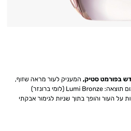
דש בפורמט סטיק,
המעניק לעור מראה שזוף,
בריא וזוהר (Glow), במינימום מאמץ ומקסימום תוצאה: Lumi Bronze (לומי ברונזר)
על העור והופך בתוך שניות לגימור אבקתי