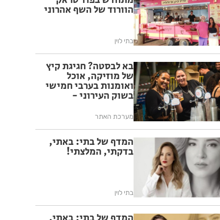
מתחדש בפוד טראק
הוורוד של השף אהרוני
בתי לוין
בא לבסטה? חגיגת קיץ
של מוזיקה, אוכל
ואומנות בערבי חמישי
בשוק העירוני -
מתחילים ב-30.7
מערכת האתר
המדף של בתי: באתי,
בדקתי, המלצתי!
בתי לוין
המדף של בתי: באתי,