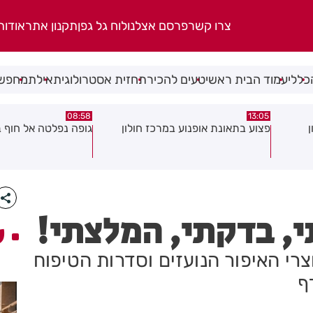
צרו קשר
פרסם אצלנו
לוח גל גפן
תקנון אתר
אודות
כללי
עמוד הבית ראשי
טעים להכיר
תחזית אסטרולוגית
אילת
מחפשי
08:58
13:05
פצוע בתאונת אופנוע במרכז חולון
גופה נפלטה אל חוף ב
, בדקתי, המלצתי!
ע
רי האיפור הנועזים וסדרות הטיפוח
ף