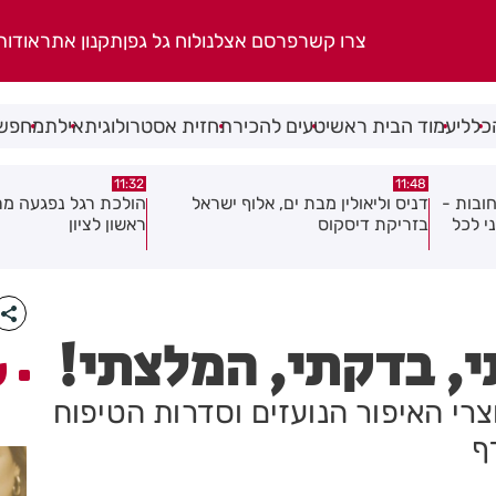
צרו קשר
פרסם אצלנו
לוח גל גפן
תקנון אתר
אודות
כללי
עמוד הבית ראשי
טעים להכיר
תחזית אסטרולוגית
אילת
מחפשי
10:46
11:32
אל
הולכת רגל נפגעה מרכב במרכז
עמותת שניר חילקה יל
ראשון לציון
בחולון ובת ים
, בדקתי, המלצתי!
ע
רי האיפור הנועזים וסדרות הטיפוח
ף