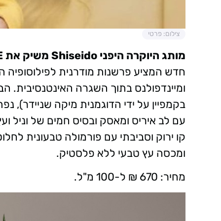
צילום: פרטי
מותג היוקרה היפני Shiseido משיק את ZEN ESSENCE (או דה פרפיום) –
חדש המציע פרשנות מודרנית לפילוסופיה היפ
ומיינדפולנס בתוך השגרה האינטנסיבית. הב
בקמפיין על ידי הדוגמנית מיקה שניידר), נפ
עם לב איריס ומאסק ובסיס חמים של וניל וע
קו ירוק וסביבתי עם פורמולה טבעונית לחלו
ומכסה עץ טבעי ללא פלסטיק.
מחיר: 670 ₪ ל-100 מ"ל.