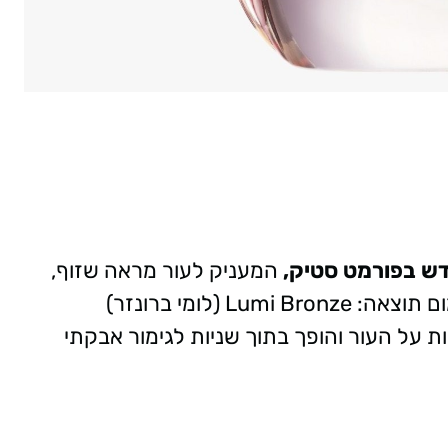
דש בפורמט סטיק,
המעניק לעור מראה שזוף,
בריא וזוהר (Glow), במינימום מאמץ ומקסימום תוצאה: Lumi Bronze (לומי ברונזר)
על העור והופך בתוך שניות לגימור אבקתי