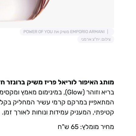
EMPORIO ARMANI משיק את POWER OF YOU
צילום: יח"צ ארמני
מותג האיפור לוריאל פריז משיק ברונזר ח
המתאפיין במרקם קרמי עשיר המחליק בקלות 
קטיפתי, המעניק עמידות ונוחות לאורך זמן.
מחיר מומלץ: 65 ש"ח