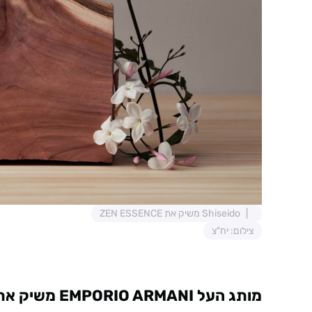
Shiseido משיק את ZEN ESSENCE
צילום: יח"צ
מותג העל EMPORIO ARMANI משיק את POWER OF YOU (או דה פרפיום)