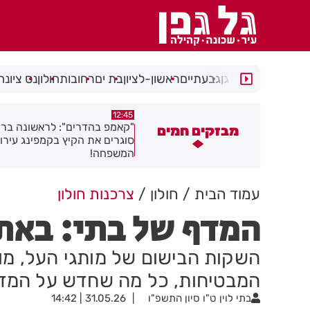
רמת גן
גבעתיים
ראשון-לציון
בת ים
רחובות
חולון
נס ציונה
11:48
12:45
קאמפ בהדרים": לראשונה ברחובות -
דניס וליאולין מבת ים, אלוף ישר
מבזקים חמים
וגרים את הקיץ בקמפינג עירוני לכל
בזריקת דיסקוס
משפחה!
עמוד הבית
חולון
צרכנות חולון
המדף של בתי: באתי
השקות הבישום של מותגי העל, מוצ
המבטיחות, כל מה שחדש על המד
בתי לוין
ט"ו סיון התשפ"ו
31.05.26 | 14:42