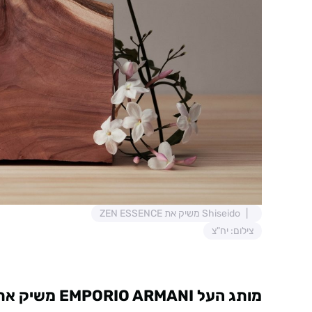
Shiseido משיק את ZEN ESSENCE
צילום: יח"צ
מותג העל EMPORIO ARMANI משיק את POWER OF YOU (או דה פרפיום)