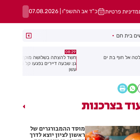
כ"ד אב התשפ"ו | 07.08.2026
מדיניות פרטיות
ם בית חם
05:43
08:29
ת ים
חשד להצתה בשלושה מוקדים ברמת
הסוף לקורקי
גן: שבעה דיירים נפגעו קל משאיפת
עשן
וד בצרכנות
מוסד ההמבורגרים של
ראשון לציון יוצא לדרך