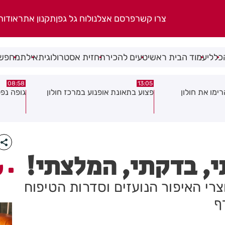
צרו קשר
פרסם אצלנו
לוח גל גפן
תקנון אתר
אודות
כללי
עמוד הבית ראשי
טעים להכיר
תחזית אסטרולוגית
אילת
מחפשי
08:58
13:05
פצוע בתאונת אופנוע במרכז חולון
גופה נפלטה אל חוף ב
, בדקתי, המלצתי!
ע
רי האיפור הנועזים וסדרות הטיפוח
ף