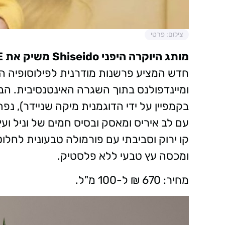
צילום: פרטי
מותג היוקרה היפני Shiseido משיק את ZEN ESSENCE (או דה פרפיום) –
חדש המציע פרשנות מודרנית לפילוסופיה היפ
ומיינדפולנס בתוך השגרה האינטנסיבית. הב
בקמפיין על ידי הדוגמנית מיקה שניידר), נפ
עם לב איריס ומאסק ובסיס חמים של וניל וע
קו ירוק וסביבתי עם פורמולה טבעונית לחלו
ומכסה עץ טבעי ללא פלסטיק.
מחיר: 670 ₪ ל-100 מ"ל.