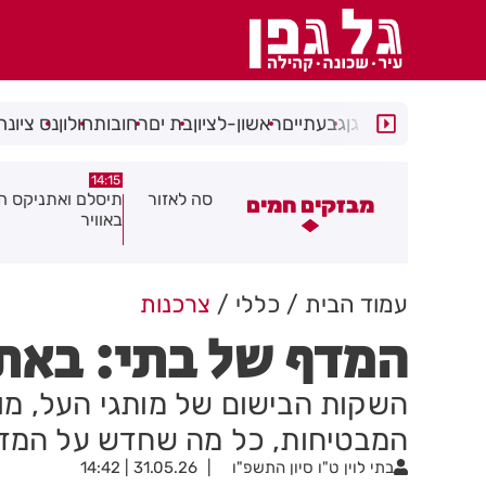
רמת גן
גבעתיים
ראשון-לציון
בת ים
רחובות
חולון
נס ציונה
14:15
14:31
צוע בהתהפכות רכב בכניסה לאזור
תיסלם ואתניקס הרימו את חולון
מבזקים חמים
תעשייה בחולון
באוויר
עמוד הבית
כללי
צרכנות
המדף של בתי: באתי
השקות הבישום של מותגי העל, מוצ
המבטיחות, כל מה שחדש על המד
בתי לוין
ט"ו סיון התשפ"ו
31.05.26 | 14:42