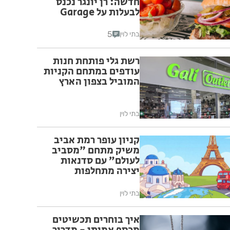
חדשה: רן יונגר נכנס
לבעלות על Garage
Burger
5
בתי לוין
רשת גלי פותחת חנות
עודפים במתחם הקניות
המוביל בצפון הארץ
בתי לוין
קניון עופר רמת אביב
משיק מתחם "מסביב
לעולם” עם סדנאות
יצירה מתחלפות
שיוקדשו לערים
אירופאיות נבחרות לכל
בתי לוין
המשפחה
איך בוחרים תכשיטים