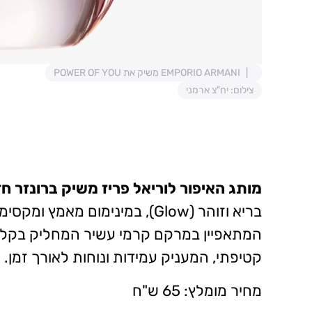
EMPORIO ARMANI משיק את POWER OF YOU
צילום: יח"צ ארמני
מותג האיפור לוריאל פריז משיק ברונזר ח
המתאפיין במרקם קרמי עשיר המחליק בקלות 
קטיפתי, המעניק עמידות ונוחות לאורך זמן.
מחיר מומלץ: 65 ש"ח