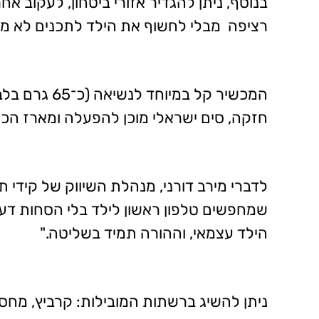
בנוסף, ניתן להגדיר אזורי ביטחון, לעקוב 
רציפה מבלי לחשוף את הילד לתכנים לא מת
המכשיר קל במ
חזקה, סים ישראלי מוכן להפעלה ומארז הכול
לדברי מירב דורני, מנהלת השיווק של קידי 
שמחפשים טלפון ראשון לילד בלי הסחות דעת
הילד עצמאי, וההורה תמיד בשליטה."
ניתן להשיג ברשתות המובילות: קרביץ, מחסני חשמל, באג, KSP,