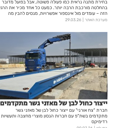
בחירת מתנה נראית כמו פעולה פשוטה, אבל בפועל מדובר
בהחלטה מורכבת הרבה יותר. כמעט כל אחד מכיר את הרגע
הזה – עומדים מול אינספור אפשרויות, מנסים להבין מה
באמת יתאים. האם לבחור משהו שימושי או משהו מרגש? איש
מערכת האתר
29.03.26
או כללי? הסיבה לקושי היא שבפועל, מתנה היא לא רק מוצר
– היא מסר. היא מבטאת תשומת לב, קשר, ואפילו הבנה של
הסיטואציה. כאן בדיוק נכנס ההבדל בין מתנות לחג לבין
מתנות לאירועים אישיים כמו ימי הולדת. לכל אחד מהם יש
אופי אחר, ציפיות שונות, ואפילו שפה רגשית שונה. כאשר
מבינים את ההקשר – הבחירה נעשית מדויקת הרבה יותר.
ייצור כחול לבן של מאזני גשר מתקדמים
חברת "צח אורני" עם ייצור כחול לבן של מאזני גשר
מתקדמים בשת"פ עם חברות הנסון מוצרי מחצבה ותעשיות
רדימיקס