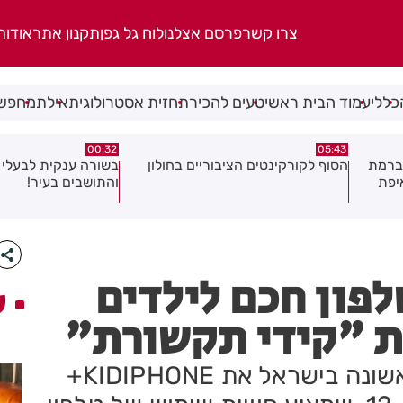
צרו קשר
פרסם אצלנו
לוח גל גפן
תקנון אתר
אודות
כללי
עמוד הבית ראשי
טעים להכיר
תחזית אסטרולוגית
אילת
מחפשי
06.08.26
00:32
ולון
בשורה ענקית לבעלי העסקים
תושב בת ים נעצר בח
והתושבים בעיר!
של צעירה בת 18
פון חכם לילדים
ע
חברת "קידי תקשורת" משיקה לראשונה בישראל את KIDIPHONE+