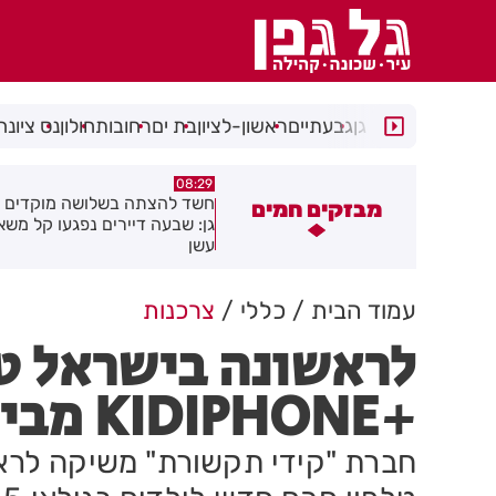
רמת גן
גבעתיים
ראשון-לציון
בת ים
רחובות
חולון
נס ציונה
05:43
08:29
שד להצתה בשלושה מוקדים ברמת
הסוף לקורקינטים הציבוריים בח
מבזקים חמים
ן: שבעה דיירים נפגעו קל משאיפת
שן
עמוד הבית
כללי
צרכנות
לראשונה בישראל טל
+KIDIPHONE מבית "קידי תקשורת"