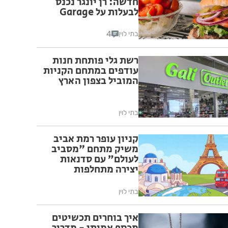
חדשה: רן יונגר נכנס
לבעלות על Garage
Burger
4
בתי לוין
רשת גלי פותחת חנות
עודפים במתחם הקניות
המוביל בצפון הארץ
בתי לוין
קניון עופר רמת אביב
משיק מתחם "מסביב
לעולם” עם סדנאות
יצירה מתחלפות
שיוקדשו לערים
אירופאיות נבחרות לכל
בתי לוין
המשפחה
איך בוחרים תכשיטים