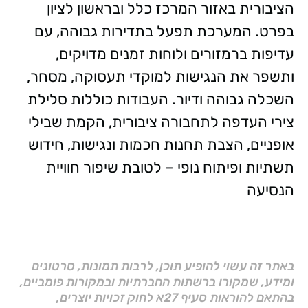
הציבורית באזור המרכז כלל ובראשון לציון
בפרט. המערכת תפעל בתדירות גבוהה, עם
עדיפות ברמזורים ולוחות זמנים מדויקים,
ותשפר את הנגישות למוקדי תעסוקה, מסחר,
השכלה גבוהה ודיור. העבודות כוללות סלילת
צירי העדפה לתחבורה ציבורית, הקמת שבילי
אופניים, הצבת תחנות חכמות ונגישות, חידוש
תשתיות ופיתוח נופי – לטובת שיפור חוויית
הנסיעה
באתר זה עשוי להופיע תוכן, לרבות תמונות, סרטונים
ומידע, שמקורו ברשתות החברתיות ובמקורות פומביים,
בהתאם להוראות סעיף 27א לחוק זכויות יוצרים,