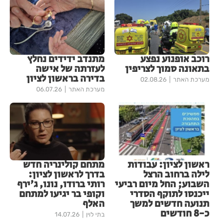
רוכב אופנוע נפצע
מתנדב ידידים נחלץ
בתאונה סמוך לצריפין
לעזרתה של אישה
בדירה בראשון לציון
מערכת האתר
02.08.26
מערכת האתר
06.07.26
ראשון לציון: עבודות
מתחם קולינריה חדש
לילה ברחוב הרצל
בדרך לראשון לציון:
השבוע; החל מיום רביעי
רותי ברודו, נונו, ג'ירף
ייכנסו לתוקף הסדרי
וקופי בר יגיעו למתחם
תנועה חדשים למשך
האלף
כ-8 חודשים
בתי לוין
14.07.26