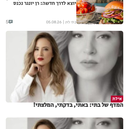
יוצא לדרך חדשה: רן יונגר נכנס
לבעלות על Garage Burger
5
בתי לוין
05.08.26
אילת
המדף של בתי: באתי, בדקתי, המלצתי!