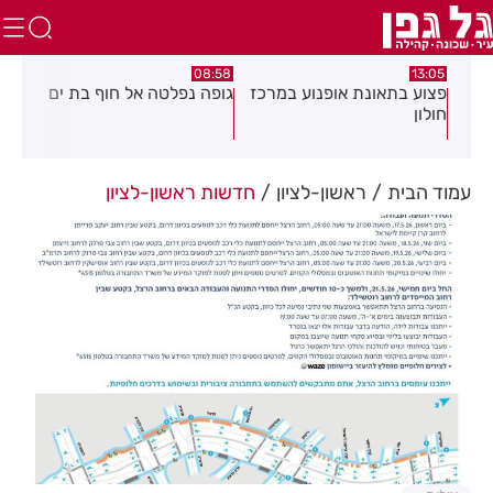
:29
08:58
13:05
ת
פצוע בתאונת אופנוע במרכז
גופה נפלטה אל חוף בת ים
חשד
חולון
מוק
דיי
עשן
עמוד הבית
ראשון-לציון
חדשות ראשון-לציון