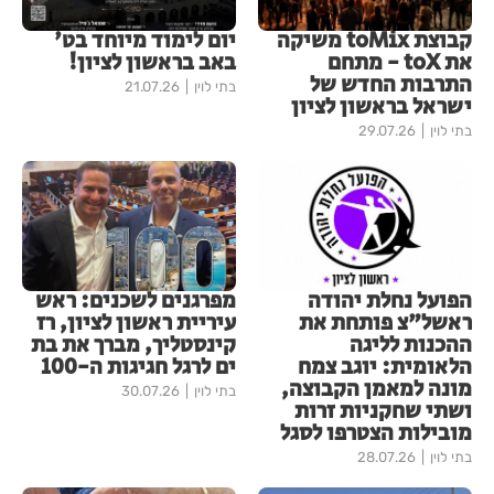
קבוצת toMix משיקה
יום לימוד מיוחד בט'
את toX - מתחם
באב בראשון לציון!
התרבות החדש של
בתי לוין
21.07.26
ישראל בראשון לציון
בתי לוין
29.07.26
הפועל נחלת יהודה
מפרגנים לשכנים: ראש
ראשל"צ פותחת את
עיריית ראשון לציון, רז
ההכנות לליגה
קינסטליך, מברך את בת
הלאומית: יוגב צמח
ים לרגל חגיגות ה-100
מונה למאמן הקבוצה,
בתי לוין
30.07.26
ושתי שחקניות זרות
מובילות הצטרפו לסגל
בתי לוין
28.07.26