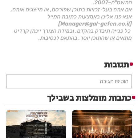
התשס"ח–2007.
אם אתם בעלי זכויות בתוכן שפורסם, או מייצגים אותם,
אנא פנו אלינו באמצעות כתובת המייל
[Manager@gal-gefen.co.il]
כל פנייה תיבדק בהקדם, ובמידת הצורך יינתן קרדיט
מתאים או שהתוכן יוסר, בהתאם לנסיבות.
תגובות
הוסיפו תגובה
כתבות מומלצות בשבילך