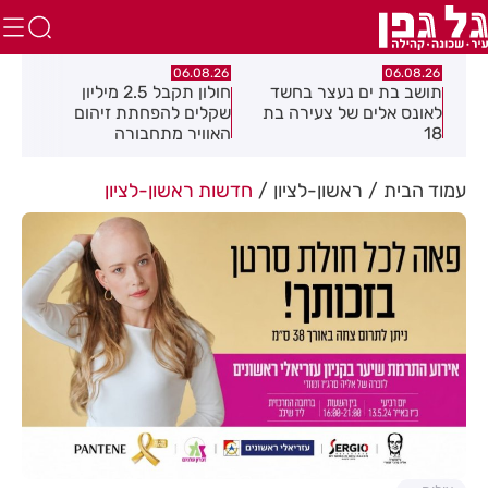
.26
06.08.26
06.08.26
ד
חולון תקבל 2.5 מיליון
נעצר תושב מודיעין עילית
מקה
בת
שקלים להפחתת זיהום
בחשד שאיים על מפקד
לצי
האוויר מתחבורה
תחנת בני ברק–רמת גן
בקבוצת ווטסאפ
עמוד הבית
ראשון-לציון
חדשות ראשון-לציון