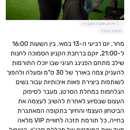
אירוע משנה שעברה
צילום: סרג'יו
מחר, יום רביעי ה-13 במאי, בין השעות 16:00
ל-21:00, יוקם ברחבת הקניון הסמוכה לחנות
שילב מתחם הפנינג חגיגי שבו יוכלו התורמות
להעניק צמה באורך של 30 ס"מ ומעלה ולהפוך
לשותפות ביצירת פאות איכותיות עבור נשים
הנלחמות במחלת הסרטן. מעבר לסיפוק
העצום שבסיוע לאחרת להשיב לעצמה את
הביטחון העצמי והחיוך בתקופה המאתגרת
בחייה, כל תורמת תזכה לחוויית VIP מלאה
מצד צוות המומחים של מכללת סרג'יו. הטיפול