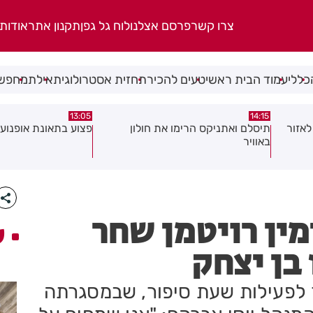
צרו קשר
פרסם אצלנו
לוח גל גפן
תקנון אתר
אודות
כללי
עמוד הבית ראשי
טעים להכיר
תחזית אסטרולוגית
אילת
מחפשי
08:58
13:05
פצוע בתאונת אופנוע במרכז חולון
גופה נפלטה אל חוף ב
מין רויטמן שחר
ע
בן יצחק
 לפעילות שעת סיפור, שבמסגרתה