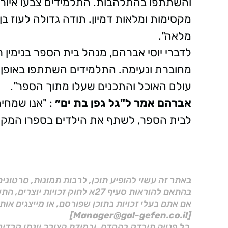
והשתתפו בהתלהבות. התלמידים צבעו איורים
מקסימות ומלאות דמיון. תודה גדולה לעוז 
מלאה".
לדברי יוסי אברהם, מנהל בית הספר בנימין ר
מחוברת ונעימה. התלמידים השתתפו באופן פ
עולם האוכל והתכנים שעלו מתוך הספר".
אברהם אמר ל"גל גפן בת ים״
: "אנו שמחים
לבית הספר, לשתף את הילדים בספרו המקסים
באתר זה עשוי להופיע תוכן, לרבות תמונות, סרטוני
בהתאם להוראות סעיף 27א לחוק זכויות יוצרים, התשס"ח–2007.
אם אתם בעלי זכויות בתוכן שפורסם, או מייצגים אות
[Manager@gal-gefen.co.il]
כל פנייה תיבדק בהקדם, ובמידת הצורך יינתן קרדיט