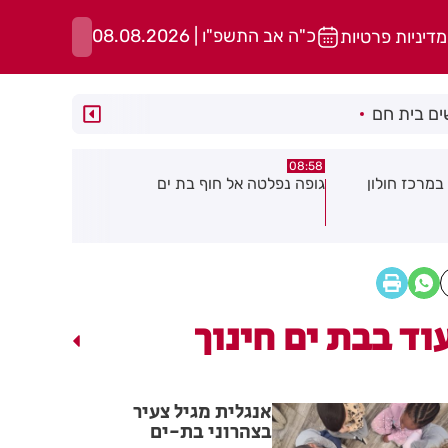
כ"ה אב התשפ"ו | 08.08.2026
מדיניות פרטיות
ם בית חם
05:43
08:29
ת ים
חשד להצתה בשלושה מוקדים ברמת
הסוף לקורקי
גן: שבעה דיירים נפגעו קל משאיפת
עשן
וד בבת ים חינוך
אנגלית מגיל צעיר
בצהרוני בת-ים