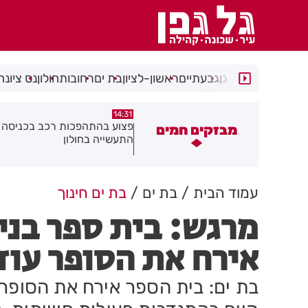
רמת גן
גבעתיים
ראשון-לציון
בת ים
רחובות
חולון
נס ציונה
14:15
14:31
צוע בהתהפכות רכב בכניסה לאזור
תיסלם ואתניקס הרימו את חולון
מבזקים חמים
תעשייה בחולון
באוויר
עמוד הבית
בת ים
בת ים חינוך
מרגש: בית ספר בני
אירח את הסופר עוז 
בת ים: בית הספר אירח את הסופר