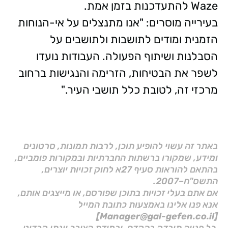
Waze להתעדכנות בזמן אמת.
בעירייה מוסרים: "אנו מתנצלים על אי-הנוחות
הזמנית ומודים לתושבות ולתושבים על
הסבלנות ושיתוף הפעולה. העבודות נועדו
לשפר את הבטיחות, הזרימה והנגישות ברחוב
מרכזי זה, לטובת כלל תושבי העיר."
באתר זה עשוי להופיע תוכן, לרבות תמונות, סרטונים
ומידע, שמקורו ברשתות החברתיות ובמקורות פומביים,
בהתאם להוראות סעיף 27א לחוק זכויות יוצרים,
התשס"ח–2007.
אם אתם בעלי זכויות בתוכן שפורסם, או מייצגים אותם,
אנא פנו אלינו באמצעות כתובת המייל
[Manager@gal-gefen.co.il]
כל פנייה תיבדק בהקדם, ובמידת הצורך יינתן קרדיט