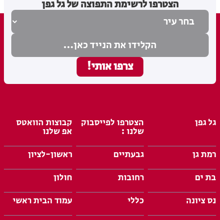
הצטרפו לרשימת התפוצה של גל גפן
גל גפן
הצטרפו לפייסבוק
קבוצות הוואטס
שלנו :
אפ שלנו
רמת גן
גבעתיים
ראשון-לציון
בת ים
רחובות
חולון
נס ציונה
כללי
עמוד הבית ראשי