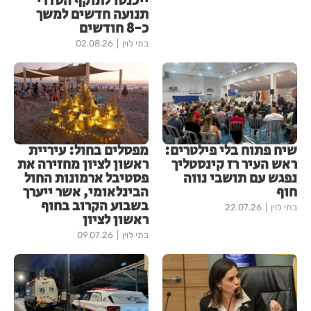
ייכנסו לתוקף הסדרי
תנועה חדשים למשך
כ-8 חודשים
בתי לוין
02.08.26
שיח פתוח בלי פילטרים:
מפסלים בחול: עיריית
ראש העיר רז קינסטליך
ראשון לציון מחזירה את
נפגש עם תושבי נווה
פסטיבל ארמונות החול
חוף
הבינלאומי, אשר ייערך
בשבוע הקרוב בחוף
בתי לוין
22.07.26
ראשון לציון
בתי לוין
09.07.26