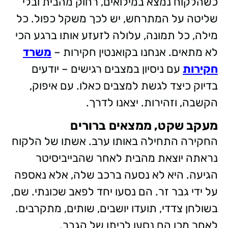
כשהלקוח נמצא במילואים, רחוק מהבית ובלי
שליטה על המתרחש, יש לכך משקל כפול. כל
מילה, כל תמונה, עלולה לזעזע אותו ברגע הכי
לא מתאים. אנחנו בקואנטין חקירות –
משרד
חקירות
עם ניסיון במצבים רגישים – יודעים
בדיוק כיצד לגשת למצבים כאלו. עם איפוק,
הקשבה, וזהירות. יצאנו לדרך.
מעקב שקט, ממצאים ברורים
החקירה התחילה באותו ערב. אשתו של הלקוח
נראתה יוצאת מהבית לאחר שהבייביסיטר
הגיעה. היא לא נסעה ברכב שלה, אלא נאספה
על ידי גבר זר. הם נסעו יחד לפאב שכונתי. שם,
בשולחן צדדי, תועדו יושבים, שותים, מתקרבים.
לאחר מכן הם נסעו לביתו של הגבר.