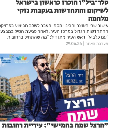
טלר־ביל"ו הוכרז כראשון בישראל
לשיקום והתחדשות בעקבות נזקי
מלחמה
אישור שרי האוצר והבינוי מסמן מעבר לשלב הביצוע בפרויקט
ההתחדשות הגדול במרכז העיר, לאחר פגיעת הטיל במבצע
“עם כלביא”. ראש העיר מתן דיל: “מה שהתחיל ברחובות
יהפוך למודל לאומי לשיקום מתחמים שנפגעו במלחמה”
מערכת האתר
29.06.26
"הרצל שמח בחמישי": עיריית רחובות