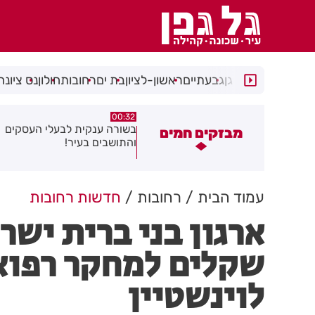
רמת גן
גבעתיים
ראשון-לציון
בת ים
רחובות
חולון
נס ציונה
06.08.26
00:32
שורה ענקית לבעלי העסקים
תושב בת ים נעצר בחשד לאונס
מבזקים חמים
התושבים בעיר!
של צעירה בת 18
עמוד הבית
רחובות
חדשות רחובות
ארגון בני ברית יש
שקלים למחקר רפואי
לוינשטיין