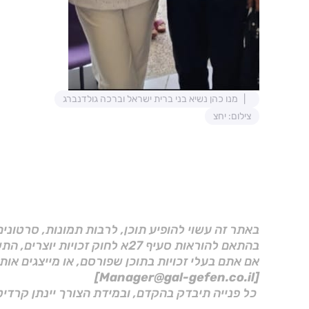
מנו כהן נשיא בני ברית ישראל וברכה גולדנברג
צילום: יחצ
באתר זה עשוי להופיע תוכן, לרבות תמונות, סרטוני
בהתאם להוראות סעיף 27א לחוק זכויות יוצרים, התשס"ח–2007.
אם אתם בעלי זכויות בתוכן שפורסם, או מייצגים אות
[Manager@gal-gefen.co.il]
כל פנייה תיבדק בהקדם, ובמידת הצורך יינתן קרדיט