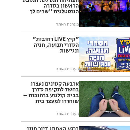
הפתיחה המרגש: המופע
הראשון בסדרה
הנוסטלגית "שרים לך
רחובות" יצא לדרך בפעם
ה-17
מערכת האתר
"קיץ LIVE רחובות"
הסדרי תנועה, חניה
ונגישות
מערכת האתר
ארבעה קטינים נעצרו
בחשד לתקיפת סדרן
בבית קולנוע ברחובות –
שוחררו למעצר בית
מערכת האתר
ברגע האמת: דיור מוגן