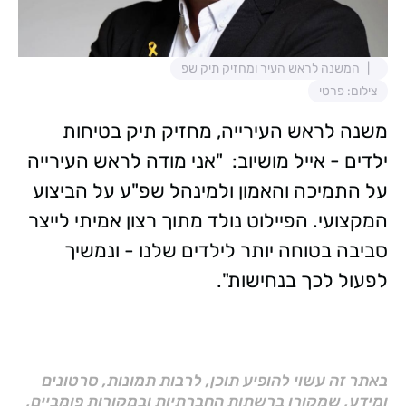
המשנה לראש העיר ומחזיק תיק שפ
צילום: פרטי
משנה לראש העירייה, מחזיק תיק בטיחות
ילדים - אייל מושיוב: "אני מודה לראש העירייה
על התמיכה והאמון ולמינהל שפ"ע על הביצוע
המקצועי. הפיילוט נולד מתוך רצון אמיתי לייצר
סביבה בטוחה יותר לילדים שלנו - ונמשיך
לפעול לכך בנחישות".
באתר זה עשוי להופיע תוכן, לרבות תמונות, סרטונים
ומידע, שמקורו ברשתות החברתיות ובמקורות פומביים,