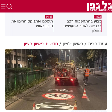
:05
14:15
14:31
מה
פצוע בהתהפכות רכב
תיסלם ואתניקס הרימו את
פצו
בכניסה לאזור התעשייה
חולון באוויר
חול
בחולון
עמוד הבית
ראשון-לציון
חדשות ראשון-לציון