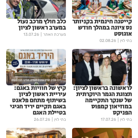
קייטנה חינמית בקניותר
כלב חולץ מרכב נעול
נס ציונה במהלך חודש
במערב ראשון לציון
אוגוסט
מערכת האתר
13.07.26
בתי לוין
02.08.26
לראשונה בראשון לציון:
קיץ של חוויות באגם:
תצוגת הגמר היוקרתית
עיריית ראשון לציון
של שנקר התקיימה
בשיתוף מתחם פלאנט
במוזיאון קמפוס
באגם תקיים יריד חגיגי
הפניקס
בטיילת האגם
בתי לוין
17.07.26
בתי לוין
26.07.26