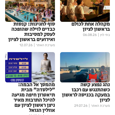
מקהלה אחת לכולם
סוף לחגיגות: קנסות
בראשון לציון
כבדים לוילה שהופכה
לעסק למסיבות
בתי לוין
06.08.26
ואירועים בראשון לציון
מערכת האתר
12.07.26
נהג נפצע קשה
מהמסך אל הבמה:
כשהתנגש עם רכבו
"לילסדה" מבית
במעקה בכניסה לראשון
תיאטרון חיפה מגיעה
לציון
להיכל התרבות מאיר
ניצן ראשון לציון עם
מערכת האתר
29.07.26
אוולין הגואל