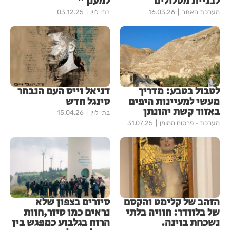
לבניית מסלולים
למענך"
מערכת האתר
16.03.26
בתי לוין
03.12.25
לטבול בטבע: מדריך
דניאל וייס העם הנבחר
מעשי למעיינות היפים
סינגל חדש
באזור קשת יהונתן
בתי לוין
15.04.26
מערכת - פרסום ממומן
31.07.25
הזהב של קלימט והקסם
סיורים בצפון שלא
של בלוודר: חוויה בלתי
נראים כמו סיור,חוות
נשכחת בוינה.
הרוח בגלבוע כמפגש בין