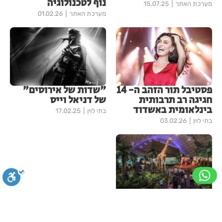
נוף לטכנולוגיה
מערכת האתר
15.07.25
מערכת האתר
01.02.26
פסטיבל תור הזהב ה- 14
"שדות של אירוסים"
חגיגה רב תרבותית
של דניאל וייס
בינלאומית באשדוד
בתי לוין
17.02.25
בתי לוין
03.02.26
עולם החיות המופלא-
האטרקציה הענקית של
הקיץ
סגירה
ביטול הבהובים
מונוכרום
ספיה