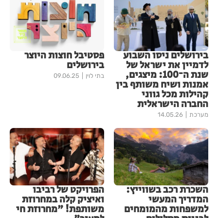
בירושלים ניסו השבוע
פסטיבל חוצות היוצר
לדמיין את ישראל של
בירושלים
שנת ה־100: מיצגים,
בתי לוין
09.06.25
אמנות ושיח משותף בין
קהילות מכל גווני
החברה הישראלית
מערכת
14.05.26
השכרת רכב בשווייץ:
הפרויקט של רביבו
המדריך המעשי
ואיציק קלה במחרוזת
למשפחות מהמומחים
משותפת! "מחרוזת חי