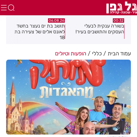
.26
06.08.26
00:32
יים
בשורה ענקית לבעלי
תושב בת ים נעצר בחשד
העסקים והתושבים בעיר!
לאונס אלים של צעירה בת
שקל
18
האו
עמוד הבית
כללי
הופעות וטיולים