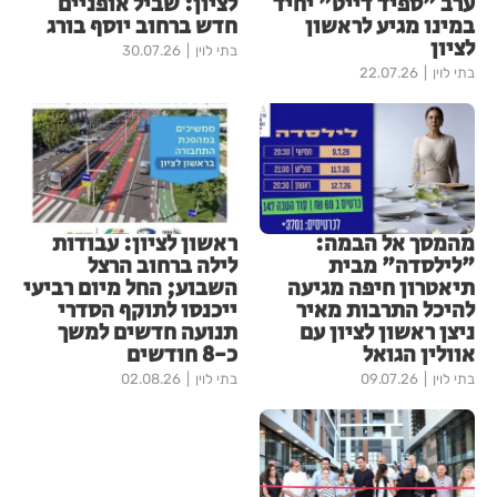
ערב "ספיד דייט" יחיד
לציון: שביל אופניים
במינו מגיע לראשון
חדש ברחוב יוסף בורג
לציון
בתי לוין
30.07.26
בתי לוין
22.07.26
מהמסך אל הבמה:
ראשון לציון: עבודות
"לילסדה" מבית
לילה ברחוב הרצל
תיאטרון חיפה מגיעה
השבוע; החל מיום רביעי
להיכל התרבות מאיר
ייכנסו לתוקף הסדרי
ניצן ראשון לציון עם
תנועה חדשים למשך
אוולין הגואל
כ-8 חודשים
בתי לוין
09.07.26
בתי לוין
02.08.26