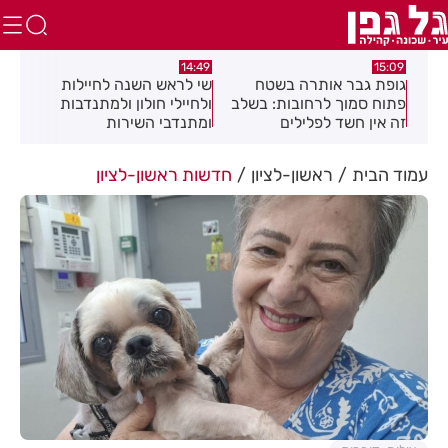
:08
14:49
15:09
כז
גופת גבר אותרה בשטח
שי לראש השנה לחיילות
מאח
פתוח סמוך לרחובות: בשלב
ולחיילי חולון ולמתנדבות
הנד
זה אין חשד לפלילים
ומתנדבי השירות
הלאומי-אזרחי
עמוד הבית
ראשון-לציון
חדשות ראשון-לציון