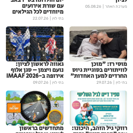
לציון
יום הולדתה בט"ו באב
עם שורת אירועים
מערכת האתר
05.08.26
מיוחדים לכל הגילאים
בתי לוין
22.07.26
מוסי רז: "מוכן
גאווה לראשון לציון:
לוויתורים בסוגיית גיוס
נועם ויצמן – סגן אלוף
החרדים למען האחדות"
אירופה ב-IMAAF 2026
בתי לוין
29.07.26
בתי לוין
09.07.26
רווקי גיל הזהב, היכונו:
מתחדשים בראשון