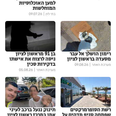
למען האוכלוסיות
המוחלשות
בתי לוין
09.07.26
רימון הושלך אל עבר
בן 91 מראשון לציון
מסעדה בראשון לציון
ניסה לרצוח את אישתו
בדקירות סכין
מערכת האתר
09.08.26
מערכת האתר
05.08.26
רשת הסופרמרקטים
תינוק ננעל ברכב לעיני
שפתחה סניף מדהים על
אמו במרכז ראשון לציון