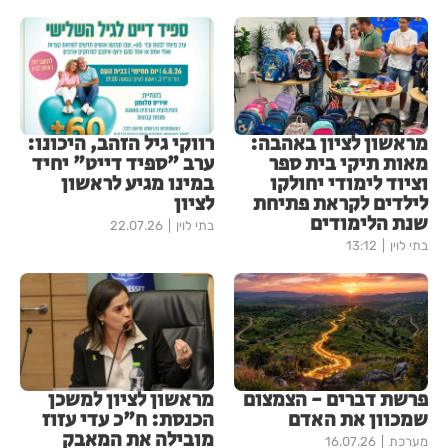
מראשון לציון באהבה:
רווקי גיל הזהב, היכונו:
מאות תיקי בית ספר
ערב "ספיד דייט" יחיד
וציוד לימודי יחולקו
במינו מגיע לראשון
לילדים לקראת פתיחת
לציון
שנת הלימודים
בתי לוין
22.07.26
בתי לוין
13:12
פרשת דברים - הצמצום
מראשון לציון למשכן
שמכוון את האדם
הכנסת: ח"כ עדי עזוז
מובילה את המאבק
מערכת
16.07.26