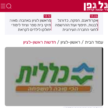
:01
13:12
13:26
ה
אקרודאנס, הפקה, כדורגל
מראשון לציון באהבה: מאות
חגי
לבנות, תיפוף ועוד:ההרשמה
תיקי בית ספר וציוד לימודי
מוז
יבה
לחוגי החברה העירונית
יחולקו לילדים לקראת
בפס
רחובות לשנת תשפ"ז
פתיחת שנת הלימודים
נמצאת בעיצומה
עמוד הבית
ראשון-לציון
חדשות ראשון-לציון