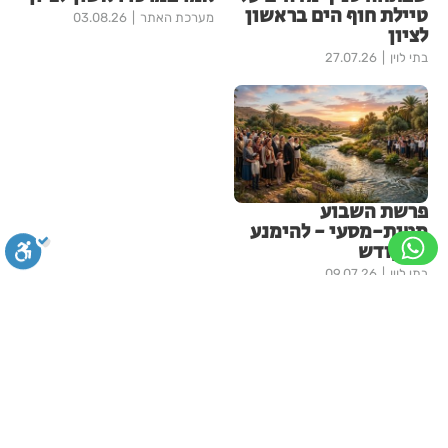
טיילת חוף הים בראשון
מערכת האתר
03.08.26
לציון
בתי לוין
27.07.26
פרשת השבוע
מטות-מסעי - להימנע
מהקודש
בתי לוין
09.07.26
עוד בחדשות ראשון-לציון
סגירה
ביטול הבהובים
מונוכרום
ספיה
מראשון לציון באהבה: מאות תיקי
בית ספר וציוד לימודי יחולקו
לילדים לקראת פתיחת שנת
הלימודים
ניגודיות גבוהה
שחור צהוב
היפוך צבעים
הדגשת כותרות
בתי לוין
13:12