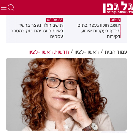
07.08.26
08.08.26
 בתום
תושב חולון נעצר בחשד
פרשת ראה - להגיע לקומה
רוע
לאיומים וגרימת נזק במספר
20 ולחזור!
עסקים
עמוד הבית
ראשון-לציון
חדשות ראשון-לציון