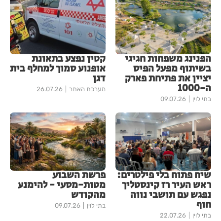
הפנינג משפחות חגיגי
קטין נפצע בתאונת
בשיתוף מפעל הפיס
אופנוע סמוך למחלף בית
יציין את פתיחת פארק
דגן
ה-1000
מערכת האתר
26.07.26
בתי לוין
09.07.26
שיח פתוח בלי פילטרים:
פרשת השבוע
ראש העיר רז קינסטליך
מטות-מסעי - להימנע
נפגש עם תושבי נווה
מהקודש
חוף
בתי לוין
09.07.26
בתי לוין
22.07.26