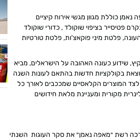
 רשת מאפה נאמן כוללת מגוון מגשי אירוח קיציים
ם פטיסייר בציפוי שוקולד , כדורי שוקולד
עונה, פלטת מיני פוקאצ'ות, פלטת טורטיות
יץ, שידוע כעונה האהובה על הישראלים, מביא
 יוצאת בקולקציות חדשות בהתאם לעונות השנה
 לצד המוצרים הקלאסיים שמככבים לאורך כל
ינרית מקורית ומעניינת מלאת חידושים
 יום העוגות הבינלאומי החל ב20/7 ערכה רשת ״מאפה נאמן״ את סקר העוגות השנתי