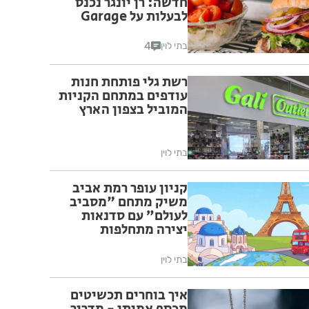
חדשה: רן יונגר נכנס
לבעלות על Garage
Burger
4
בתי לוין
רשת גלי פותחת חנות
עודפים במתחם הקניות
המוביל בצפון הארץ
בתי לוין
קניון עופר רמת אביב
משיק מתחם "מסביב
לעולם” עם סדנאות
יצירה מתחלפות
שיוקדשו לערים
אירופאיות נבחרות לכל
בתי לוין
המשפחה
איך בוחרים תכשיטים