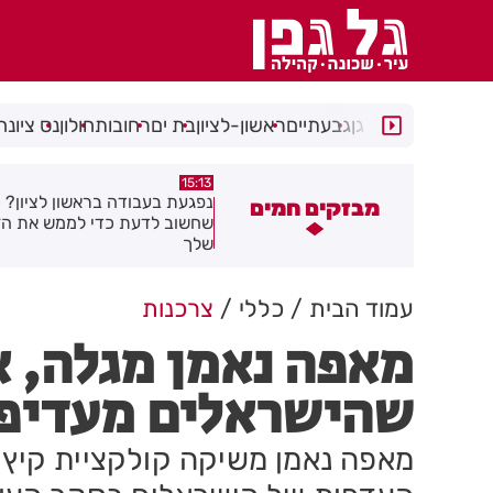
רמת גן
גבעתיים
ראשון-לציון
בת ים
רחובות
חולון
נס ציונה
14:44
15:13
פגעת בעבודה בראשון לציון? כל מה
מאות משפחות השתתפו באירוע
מבזקים חמים
חשוב לדעת כדי לממש את הזכויות
בגן הי"א בבת ים
לך
עמוד הבית
כללי
צרכנות
מאפה נאמן מגלה, א
שהישראלים מעדיפ
מאפה נאמן משיקה קולקציית קיץ