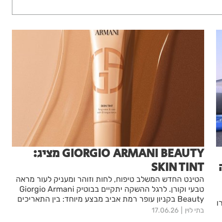
GIORGIO ARMANI BEAUTY מציג:
SKIN TINT
הטינט החדש המשלב טיפוח, לחות וזוהר ומעניק לעור מראה
טבעי וקורן. לרגל ההשקה יתקיים בבוטיק Giorgio Armani
Beauty בקניון עופר רמת אביב מבצע מיוחד: בין התאריכים
רו
14–30.6 תינתן 25%הנחה בקנייה מעל 599 ש״ח. המבצע
בתי לוין
17.06.26
תקף בבוטיק בלבד.