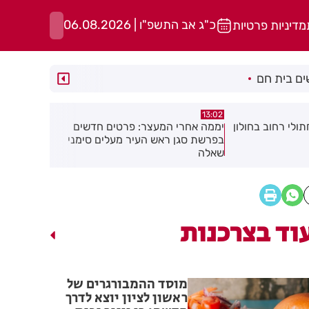
כ"ג אב התשפ"ו | 06.08.2026
מדיניות פרטיות
ם בית חם
11:48
12:45
פרטים חדשים
"קאמפ בהדרים": לראשונה ברחובות -
דניס וליאול
 מעלים סימני
סוגרים את הקיץ בקמפינג עירוני לכל
בזריקת דיס
המשפחה!
וד בצרכנות
מוסד ההמבורגרים של
ראשון לציון יוצא לדרך