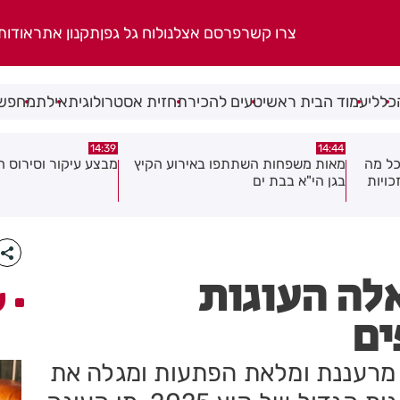
צרו קשר
פרסם אצלנו
לוח גל גפן
תקנון אתר
אודות
כללי
עמוד הבית ראשי
טעים להכיר
תחזית אסטרולוגית
אילת
מחפשי
13:02
14:39
 הקיץ
מבצע עיקור וסירוס חתולי רחוב בחולון
יממה אחרי המעצר: 
בפרשת סגן ראש העיר
שאלה
לה העוגות
ע
ים
 מרעננת ומלאת הפתעות ומגלה את