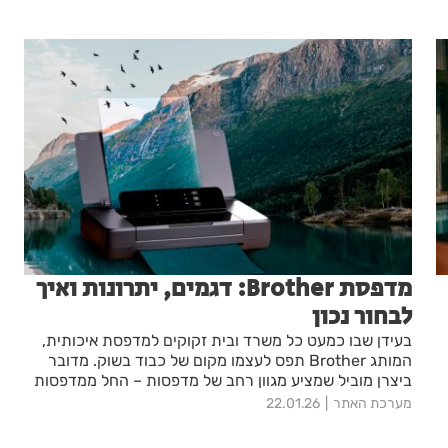
מדפסת Brother: דגמים, יתרונות ואיך
לבחור נכון
בעידן שבו כמעט כל משרד ובית זקוקים למדפסת איכותית,
המותג Brother תפס לעצמו מקום של כבוד בשוק. מדובר
ביצרן מוביל שמציע מגוון רחב של מדפסות – החל ממדפסות
ביתיות פשוטות ועד לדגמי לייזר מתקדמים למשרדים גדולים.
מערכת האתר
22.01.26
הבחירה במדפסת Brother אינה מקרית: מדובר במותג
ששואף לשלב בין טכנולוגיה מתקדמת, אמינות גבוהה ונוחות