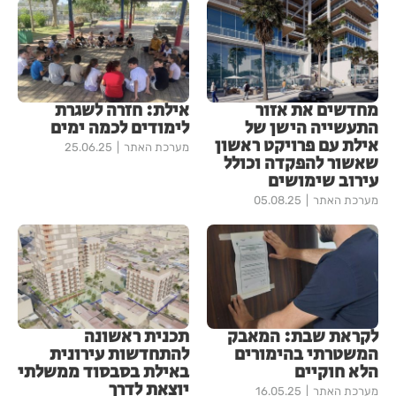
מחדשים את אזור
אילת: חזרה לשגרת
התעשייה הישן של
לימודים לכמה ימים
אילת עם פרויקט ראשון
מערכת האתר
25.06.25
שאשור להפקדה וכולל
עירוב שימושים
מערכת האתר
05.08.25
לקראת שבת: המאבק
תכנית ראשונה
המשטרתי בהימורים
להתחדשות עירונית
הלא חוקיים
באילת בסבסוד ממשלתי
יוצאת לדרך
מערכת האתר
16.05.25