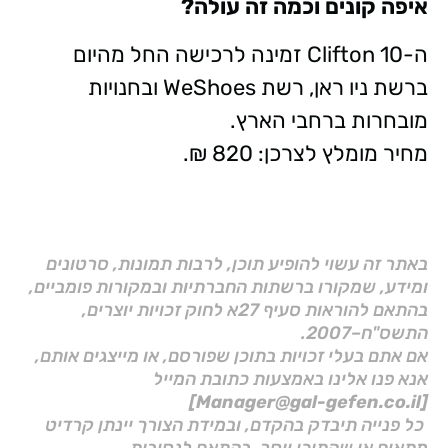
איפה קונים וכמה זה עולה?
ה-Clifton 10 זמינה לרכישה החל מהיום
ברשת ניו ראן, רשת WeShoes ובחנויות
מובחרות ברחבי הארץ.
מחיר מומלץ לצרכן: 820 ₪.
באתר זה עשוי להופיע תוכן, לרבות תמונות, סרטונים
ומידע, שמקורו ברשתות החברתיות ובמקורות פומביים,
בהתאם להוראות סעיף 27א לחוק זכויות יוצרים,
התשס"ח–2007.
אם אתם בעלי זכויות בתוכן שפורסם, או מייצגים אותם,
אנא פנו אלינו באמצעות כתובת המייל
[Manager@gal-gefen.co.il]
כל פנייה תיבדק בהקדם, ובמידת הצורך יינתן קרדיט
מתאים או שהתוכן יוסר, בהתאם לנסיבות.