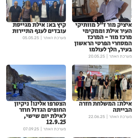
איציק מור ז"ל מוותיקי
קיץ בא: אילת מגייסת
העיר אילת וממקימי
עובדים לענף התיירות
מרכז מור - המרכז
מערכת האתר
05.05.25
המסחרי הפרטי הראשון
בעיר, הלך לעולמו
מערכת האתר
20.05.25
אילת: המשלחת חזרה
הצטרפו אלינו! ניקיון
הבייתה
החופים הגדול חוזר
לאילת יום שישי,
מערכת האתר
22.06.25
12.9.25
מערכת האתר
07.09.25