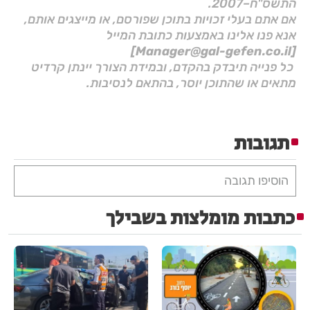
התשס"ח–2007.
אם אתם בעלי זכויות בתוכן שפורסם, או מייצגים אותם,
אנא פנו אלינו באמצעות כתובת המייל
[Manager@gal-gefen.co.il]
כל פנייה תיבדק בהקדם, ובמידת הצורך יינתן קרדיט
מתאים או שהתוכן יוסר, בהתאם לנסיבות.
תגובות
הוסיפו תגובה
כתבות מומלצות בשבילך