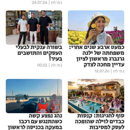
בתי לוין
26.07.26
כמעט ארבע שנים אחרי:
בשורה ענקית לבעלי
משפחתה של ילנה
העסקים והתושבים
גרנברג מראשון לציון
בעיר!
עדיין מחכה לצדק
בתי לוין
00:32
בתי לוין
12.07.26
סוף לחגיגות: קנסות
נהג נפצע קשה
כבדים לוילה שהופכה
כשהתנגש עם רכבו
לעסק למסיבות
במעקה בכניסה לראשון