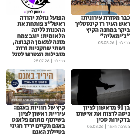
כבר מסורת עירונית:
הפועל נחלת יהודה
ראש העיר רז קינסטליך
ראשל"צ פותחת את
ביקר במחנה הקיץ
ההכנות לליגה
"ג'ימאליה"
הלאומית: יוגב צמח
מונה למאמן הקבוצה,
בתי לוין
03.08.26
ושתי שחקניות זרות
מובילות הצטרפו לסגל
בתי לוין
28.07.26
בן 91 מראשון לציון
קיץ של חוויות באגם:
ניסה לרצוח את אישתו
עיריית ראשון לציון
בדקירות סכין
בשיתוף מתחם פלאנט
באגם תקיים יריד חגיגי
מערכת האתר
05.08.26
בטיילת האגם