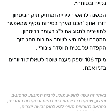
נקייה ובטוחה״.
המשנה לראש העירייה ומחזיק תיק הביטחון,
דורון אוזן: "הכנו מערך בטיחות מקיף שמאפשר
לתושבים לחגוג את ל"ג בעומר בביטחון.
המטרה שלנו היא לשמר את רוח החג תוך
הקפדה על בטיחות וסדר ציבורי".
מוקד 106 יספק מענה שוטף לשאלות ודיווחים
בזמן אמת.
באתר זה עשוי להופיע תוכן, לרבות תמונות, סרטונים
ומידע, שמקורו ברשתות החברתיות ובמקורות פומביים,
בהתאם להוראות סעיף 27א לחוק זכויות יוצרים,