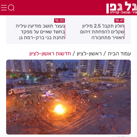
17:49
18:30
חולון תקבל 2.5 מיליון
נעצר תושב מודיעין עילית
מקהלה אחת לכולם ברא
 זיהום
בחשד שאיים על מפקד
לציון
רה
תחנת בני ברק–רמת גן
בקבוצת ווטסאפ
עמוד הבית
ראשון-לציון
חדשות ראשון-לציון