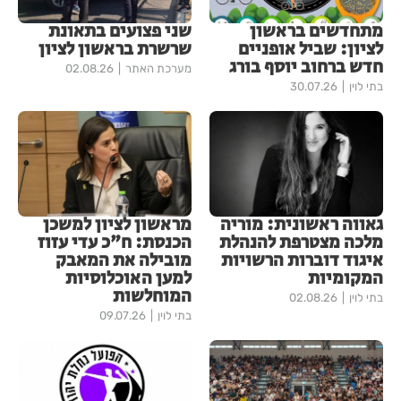
מתחדשים בראשון
שני פצועים בתאונת
לציון: שביל אופניים
שרשרת בראשון לציון
חדש ברחוב יוסף בורג
מערכת האתר
02.08.26
בתי לוין
30.07.26
גאווה ראשונית: מוריה
מראשון לציון למשכן
מלכה מצטרפת להנהלת
הכנסת: ח"כ עדי עזוז
איגוד דוברות הרשויות
מובילה את המאבק
המקומיות
למען האוכלוסיות
המוחלשות
בתי לוין
02.08.26
בתי לוין
09.07.26