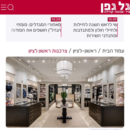
:04
14:08
14:49
שי לראש השנה לחיילות
מאחורי המגדלים: מומחי
תגו
שלב
ולחיילי חולון ולמתנדבות
הנדל"ן חושפים את הסודות
הסת
ומתנדבי השירות
זיה
הלאומי-אזרחי
את 
עמוד הבית
ראשון-לציון
צרכנות ראשון לציון