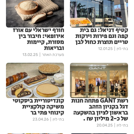
קטיף דניאל: גם בית
חורף ישראלי עם אורז
קפה וגם פירות וירקות
אירופאי: חיבור בין
טריים תוצרת כחול לבן
מסורת, קיימות
ובריאות
בתי לוין
12.01.25
מערכת האתר
13.02.25
רשת GANT פתחה חנות
קונדיטוריית ביסקוטי
דגל בקניון הזהב
משיקה קולקציית
בראשון לציון בהשקעה
קינוחי פתי בר
של כ-2 מיליון ₪ .
בתי לוין
23.04.26
בתי לוין
20.04.25