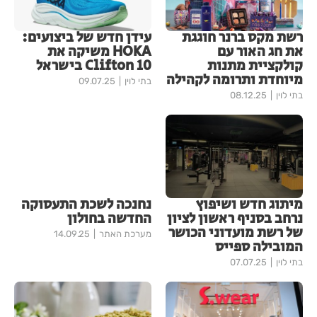
רשת מקס ברנר חוגגת
עידן חדש של ביצועים:
את חג האור עם
HOKA משיקה את
קולקציית מתנות
Clifton 10 בישראל
מיוחדת ותרומה לקהילה
בתי לוין
09.07.25
בתי לוין
08.12.25
מיתוג חדש ושיפוץ
נחנכה לשכת התעסוקה
נרחב בסניף ראשון לציון
החדשה בחולון
של רשת מועדוני הכושר
מערכת האתר
14.09.25
המובילה ספייס
בתי לוין
07.07.25