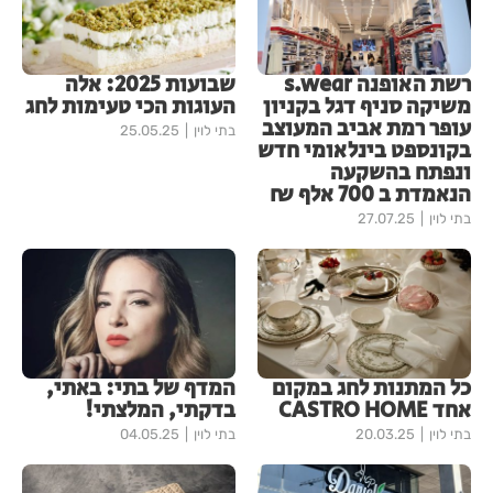
רשת האופנה s.wear
שבועות 2025: אלה
משיקה סניף דגל בקניון
העוגות הכי טעימות לחג
עופר רמת אביב המעוצב
בתי לוין
25.05.25
בקונספט בינלאומי חדש
ונפתח בהשקעה
הנאמדת ב 700 אלף ₪
בתי לוין
27.07.25
כל המתנות לחג במקום
המדף של בתי: באתי,
אחד CASTRO HOME
בדקתי, המלצתי!
בתי לוין
20.03.25
בתי לוין
04.05.25