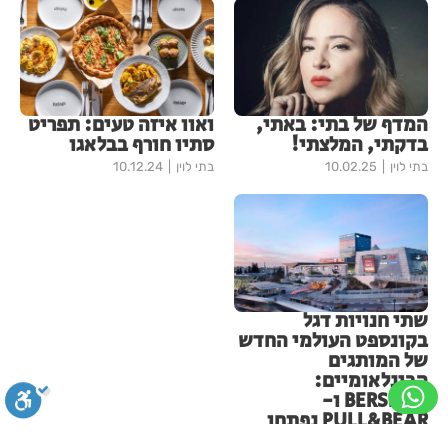
המדף של בתי: באתי,
ואוו איזה טעים: תפריט
בדקתי, המלצתי!
סתיו חורף בבלאגו
בתי לוין
10.02.25
בתי לוין
10.12.24
שתי חנויות דגל
בקונספט העולמי החדש
של המותגים
הבינלאומיים:
BERSHKA ו-
PULL&BEAR נפתחו
בעופר הקניון הגדול