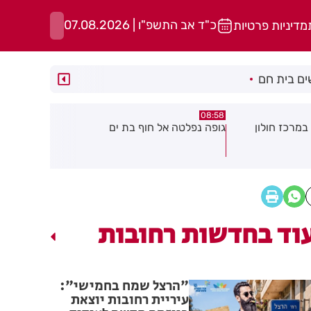
כ"ד אב התשפ"ו | 07.08.2026
מדיניות פרטיות
ם בית חם
05:43
08:29
ת ים
חשד להצתה בשלושה מוקדים ברמת
הסוף לקורקי
גן: שבעה דיירים נפגעו קל משאיפת
עשן
וד בחדשות רחובות
"הרצל שמח בחמישי":
עיריית רחובות יוצאת