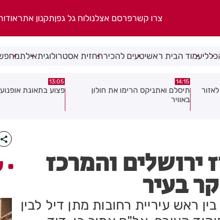
צרו קשר
פרסם אצלנו
לוח גל גפן
תקנון אתר
אודות
כללי
עמוד הבית ראשי
טעים להכיר
תחזית אסטרולוגית
אילת
מחפשי
08:58
13:05
פצוע בתאונת אופנוע במרכז חולון
גופה נפלטה אל חוף ב
 ירושלים והמרכז
ע
קר בעיר
ן ראש עיריית רחובות מתן דיל לבין