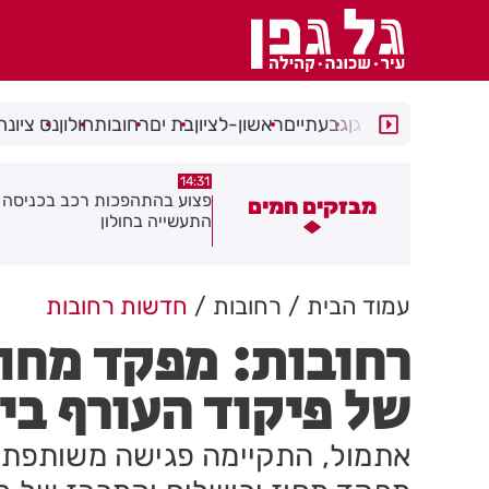
רמת גן
גבעתיים
ראשון-לציון
בת ים
רחובות
חולון
נס ציונה
14:15
14:31
צוע בהתהפכות רכב בכניסה לאזור
תיסלם ואתניקס הרימו את חולון
מבזקים חמים
תעשייה בחולון
באוויר
עמוד הבית
רחובות
חדשות רחובות
רחובות: מפקד מחוז
של פיקוד העורף בי
אתמול, התקיימה פגישה משותפת בי