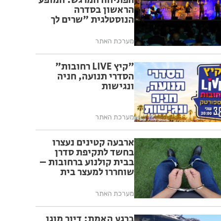
הפתיחה המרגש: המופע
הראשון בסדרה
הנוסטלגית "שרים לך
רחובות" יצא לדרך בפעם
ה-17
מערכת האתר
"קיץ LIVE רחובות"
הסדרי תנועה, חניה
ונגישות
מערכת האתר
ארבעה קטינים נעצרו
בחשד לתקיפת סדרן
בבית קולנוע ברחובות –
שוחררו למעצר בית
מערכת האתר
ברגע האמת: דיור מוגן