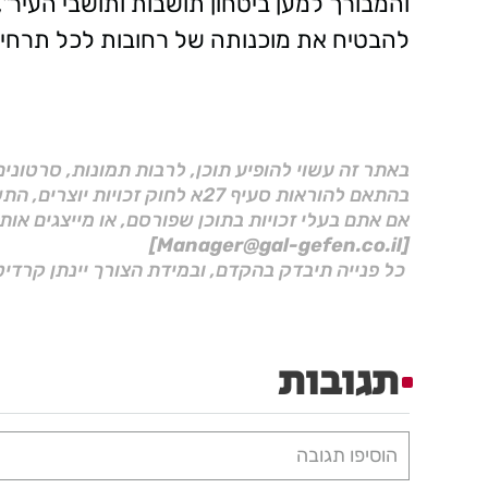
והמבורך למען ביטחון תושבות ותושבי העיר",
להבטיח את מוכנותה של רחובות לכל תרחיש
באתר זה עשוי להופיע תוכן, לרבות תמונות, סרטוני
בהתאם להוראות סעיף 27א לחוק זכויות יוצרים, התשס"ח–2007.
אם אתם בעלי זכויות בתוכן שפורסם, או מייצגים אות
[Manager@gal-gefen.co.il]
כל פנייה תיבדק בהקדם, ובמידת הצורך יינתן קרדיט
תגובות
הוסיפו תגובה