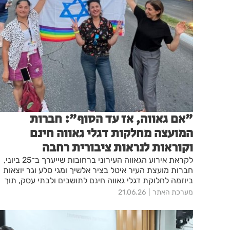
"אם גאווה, אז עד הסוף": חברות
המועצה מחלקות דגלי גאווה חינם
וקוראות לנראות ציבורית רחבה
לקראת אירוע הגאווה העירוני ברחובות שייערך ב־25 ביוני,
חברות מועצת העיר איטל בציר אלשיך ומגי סלע וגר יוצאות
ביוזמה לחלוקת דגלי גאווה חינם לתושבים ולבתי עסק, תוך
קריאה לעירייה להגביר את הנראות הציבורית ולתמוך
מערכת האתר
21.06.26
בקהילה הגאה לאורך כל החודש.