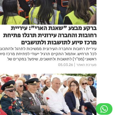
ברקע מבצע "שאגת הארי": עיריית
רחובות והחברה עירונית תרגלו פתיחת
מרכז סיוע לתושבות ולתושבים
עיריית רחובות והחברה העירונית ממשיכות לתרגל ולהתכונן
לכל תרחיש. אתמול התקיים תרגיל ייעודי לפתיחת מרכז סיוע
ראשוני (מס"ר) לתושבות ולתושבים, שיפעל במקרים של
נפילת טיל בעיר ופגיעה בסביבה. התרגיל, שנערך בבית
מערכת האתר
05.03.26
הספר "בכור לוי" בעיר דימה מצב של קליטת תושבים, הגשת
סיוע רגשי ופינוי לבתי מלון