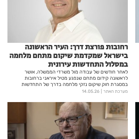
רחובות פורצת דרך: העיר הראשונה
בישראל שמקדמת שיקום מתחם מלחמה
במסלול התחדשות עירונית
לאחר חודשים של עבודה מול משרדי הממשלה, אושר
לראשונה קידום מתחם שנפגע מטיל איראני ברחובות
במסגרת חוק שיקום נזקי מלחמה בדרך של התחדשות
עירונית. ראש העיר מתן דיל: “לא רק מתקנים את ההרס –
מערכת האתר
14.05.26
בונים עתיד בטוח ומתקדם יותר”