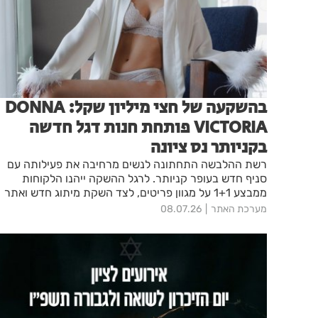
בהשקעה של חצי מיליון שקל: DONNA
VICTORIA פותחת חנות דגל חדשה
בקניותר נס ציונה
רשת ההלבשה התחתונה לנשים מרחיבה את פעילותה עם
סניף חדש בעופר קניותר. לרגל ההשקה ייהנו הלקוחות
ממבצע 1+1 על מגוון פריטים, לצד השקת מיתוג חדש ואתר
אונליין מחודש.
מערכת האתר
08.07.26