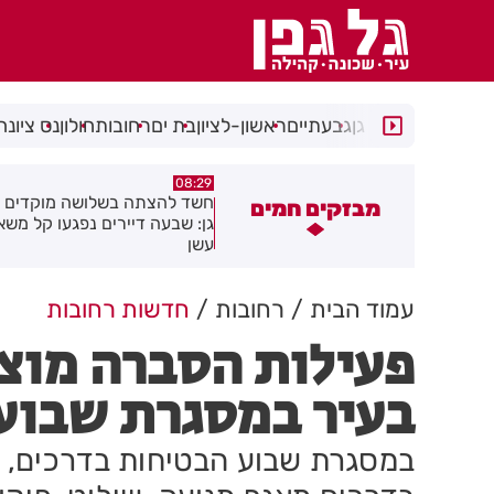
רמת גן
גבעתיים
ראשון-לציון
בת ים
רחובות
חולון
נס ציונה
05:43
08:29
שד להצתה בשלושה מוקדים ברמת
הסוף לקורקינטים הציבוריים בח
מבזקים חמים
ן: שבעה דיירים נפגעו קל משאיפת
שן
עמוד הבית
רחובות
חדשות רחובות
פעילות הסברה מוצל
בעיר במסגרת שבוע
במסגרת שבוע הבטיחות בדרכים, 