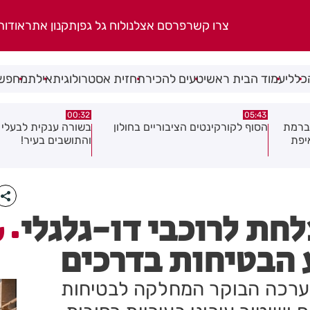
צרו קשר
פרסם אצלנו
לוח גל גפן
תקנון אתר
אודות
כללי
עמוד הבית ראשי
טעים להכיר
תחזית אסטרולוגית
אילת
מחפשי
06.08.26
00:32
ולון
בשורה ענקית לבעלי העסקים
תושב בת ים נעצר בח
והתושבים בעיר!
של צעירה בת 18
חת לרוכבי דו-גלגלי
ע
 הבטיחות בדרכים
ערכה הבוקר המחלקה לבטיחות