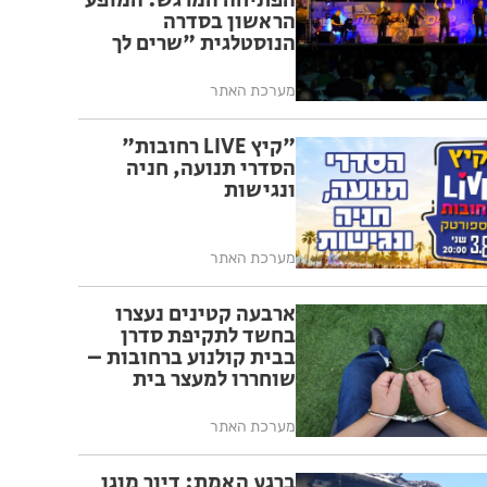
הפתיחה המרגש: המופע
הראשון בסדרה
הנוסטלגית "שרים לך
רחובות" יצא לדרך בפעם
ה-17
מערכת האתר
"קיץ LIVE רחובות"
הסדרי תנועה, חניה
ונגישות
מערכת האתר
ארבעה קטינים נעצרו
בחשד לתקיפת סדרן
בבית קולנוע ברחובות –
שוחררו למעצר בית
מערכת האתר
ברגע האמת: דיור מוגן