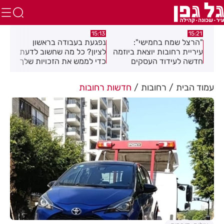
:44
15:13
15:21
"הרצל שמח בחמישי":
נפגעת בעבודה בראשון
מאו
עיריית רחובות יוצאת ביוזמה
לציון? כל מה שחשוב לדעת
באי
חדשה לעידוד העסקים
כדי לממש את הזכויות שלך
ים
במרכז העיר
עמוד הבית
רחובות
חדשות רחובות