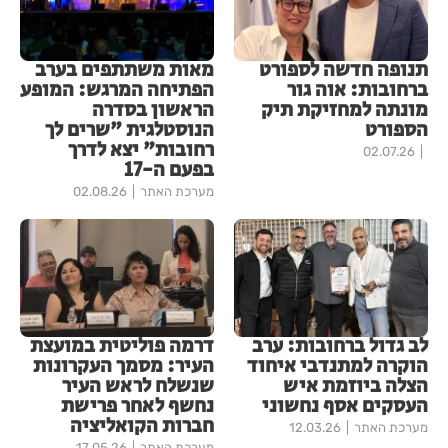
תנופה חדשה לספורט
מאות משתתפים בערב
ברחובות: אוה גור
הפתיחה המרגש: המופע
מונתה למחזיקת תיק
הראשון בסדרה
הספורט
הנוסטלגית "שרים לך
רחובות" יצא לדרך
02.07.26
בפעם ה-17
מערכת האתר
02.08.26
לב גדול ברחובות: ערב
דרמה פוליטית במועצת
הוקרה למתנדבי איחוד
העיר: מסמך העקרונות
הצלה ביוזמת איש
שנשלח לראש העיר
העסקים אסף נחשוני
נחשף לאחר פרישת
חברות הקואליציה
מערכת האתר
12.03.26
מערכת האתר
17.05.26