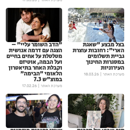
בצל מבצע "שאגת
"הדב השומר עליי" –
הארי": רחובות עוצרת
הצגה עם דרמה אנושית
גביית תשלומים
מטלטלת על אחים בחיים
במסגרות החינוך
ועל הבמה, אוטיזם
העירוניות
וקבלת האחר בתיאטרון
הלאומי "הבימה"
מערכת האתר
18.03.26
במוצ"ש 7.3
מערכת האתר
17.02.26