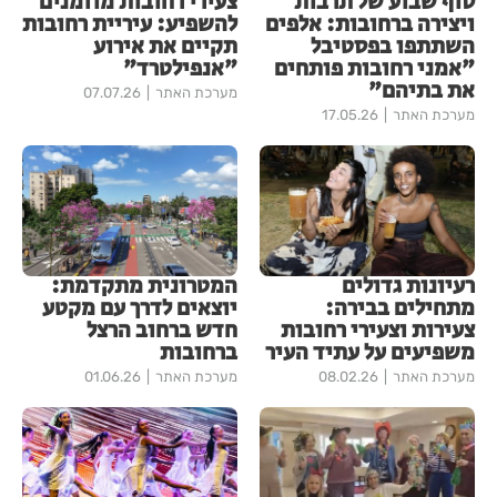
סוף שבוע של תרבות
צעירי רחובות מוזמנים
ויצירה ברחובות: אלפים
להשפיע: עיריית רחובות
השתתפו בפסטיבל
תקיים את אירוע
"אמני רחובות פותחים
"אנפילטרד"
את בתיהם"
מערכת האתר
07.07.26
מערכת האתר
17.05.26
רעיונות גדולים
המטרונית מתקדמת:
מתחילים בבירה:
יוצאים לדרך עם מקטע
צעירות וצעירי רחובות
חדש ברחוב הרצל
משפיעים על עתיד העיר
ברחובות
מערכת האתר
08.02.26
מערכת האתר
01.06.26