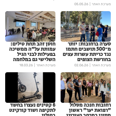
מערכת האתר
05.05.26
סערה ברחובות: יותר
חוסן זהב תחת טילים:
מ־500 תושבים חתמו
עמותת על"ה ממשיכה
נגד כריתת עשרות עצים
בפעילות לבני הגיל
בחורשת הצופים
השלישי גם במלחמה
מערכת האתר
02.06.26
מערכת האתר
18.03.26
רחובות חנכה מסלול
6 קטינים נעצרו בחשד
"רפואת יער" ראשון
לתקיפה ושוד קורקינט
מסוגו במרחב העירוני
בחולון