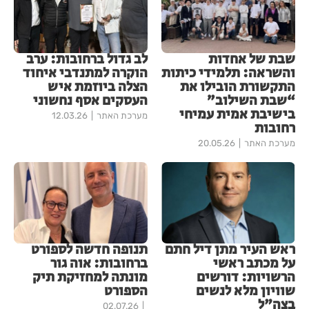
שבת של אחדות
לב גדול ברחובות: ערב
והשראה: תלמידי כיתות
הוקרה למתנדבי איחוד
התקשורת הובילו את
הצלה ביוזמת איש
“שבת השילוב”
העסקים אסף נחשוני
בישיבת אמית עמיחי
מערכת האתר
12.03.26
רחובות
מערכת האתר
20.05.26
ראש העיר מתן דיל חתם
תנופה חדשה לספורט
על מכתב ראשי
ברחובות: אוה גור
הרשויות: דורשים
מונתה למחזיקת תיק
שוויון מלא לנשים
הספורט
בצה"ל
02.07.26