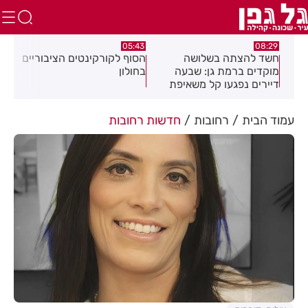
:32
05:43
08:29
ים
חשד להצתה בשלושה
הסוף לקורקינטים הציבוריים
בשו
מוקדים ברמת גן: שבעה
בחולון
העס
דיירים נפגעו קל משאיפת
עשן
עמוד הבית
רחובות
חדשות רחובות