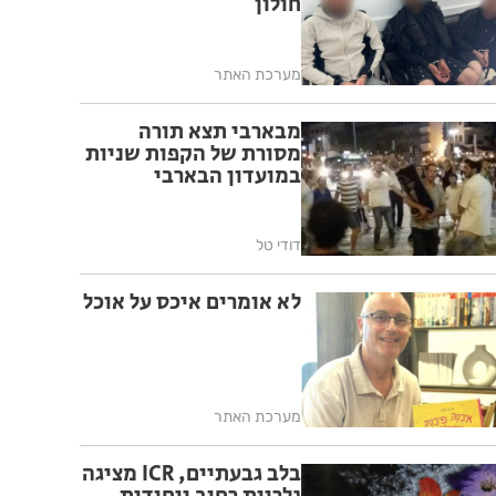
חולון
מערכת האתר
מבארבי תצא תורה
מסורת של הקפות שניות
במועדון הבארבי
דודי טל
לא אומרים איכס על אוכל
מערכת האתר
בלב גבעתיים, ICR מציגה