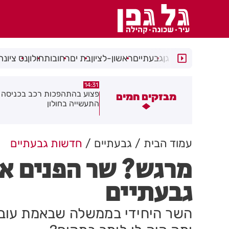
רמת גן
גבעתיים
ראשון-לציון
בת ים
רחובות
חולון
נס ציונה
14:15
14:31
צוע בהתהפכות רכב בכניסה לאזור
תיסלם ואתניקס הרימו את חולון
מבזקים חמים
תעשייה בחולון
באוויר
עמוד הבית
גבעתיים
חדשות גבעתיים
מרגש? שר הפנים אר
גבעתיים
השר היחידי בממשלה שבאמת עובד 