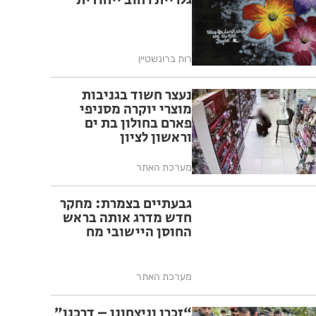
גלריית רחוב ייחודית
רות ברונשטיין
נעצר חשוד בגניבות
מוצרי יוקרה מסניפי
פארם בחולון בת ים
וראשון לציון
מערכת האתר
גבעתיים בצמרת: מחקר
חדש מדרג אותה בראש
החוסן היישובי מח
מערכת האתר
“זכרו וניצחונו – דרכנו”