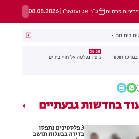
כ"ה אב התשפ"ו | 08.08.2026
מדיניות פרטיות
ם בית חם
05:43
08:29
ת ים
חשד להצתה בשלושה מוקדים ברמת
הסוף לקורקי
גן: שבעה דיירים נפגעו קל משאיפת
עשן
וד בחדשות גבעתיים
3 פלסטינים נתפסו
בדירה בבעלות תושב