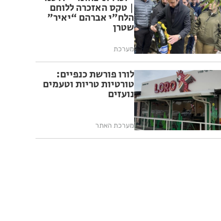
| טקס האזכרה ללוחם
הלח”י אברהם “יאיר”
שטרן
מערכת
לורו פורשת כנפיים:
טורטיות טריות וטעמים
נועזים
מערכת האתר