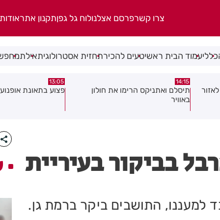
צרו קשר
פרסם אצלנו
לוח גל גפן
תקנון אתר
אודות
כללי
עמוד הבית ראשי
טעים להכיר
תחזית אסטרולוגית
אילת
מחפשי
08:58
13:05
פצוע בתאונת אופנוע במרכז חולון
גופה נפלטה אל חוף ב
בל בביקור בעיריית
ע
למעננו, התושבים ביקר ברמת גן.