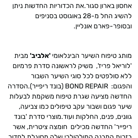
אחסון בארון סגור.את הכדוריות החדשות ניתן
להשיג החל מ-28 באוגוסט בסניפים
ובסופר-פארם אונליין.
מותג טיפוח השיער הבינלאומי
'אלביב'
מבית
'לוריאל פריז', משיק לראשונה סדרת פרמיום
ללא סולפטים לכל סוגי השיער השבור
והפגום: BOND REPAIR (בונד ריפייר).הסדרה
החדשה מציעה שגרת טיפוח משקמת לבעלות
שיער פגום ושבור עקב טיפולים כמו צביעה,
גוונים, פנים, החלקות ועוד.מוצרי סדרת 'בונד
ריפייר' החדשה מכילים חומצה ציטרית, אשר
בזכות המבנה המולקולרי שלה מסוגלת לחדור