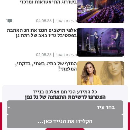
בשדרוג התיאטראות ומרכזי
התרבות בעיר
1
מערכת האתר
04.08.26
אלפי תושבים חגגו את חג האהבה
בפסטיבל ט״ו באב של רמת גן
מערכת האתר
02.08.26
המדף של בתי: באתי, בדקתי,
המלצתי!
בתי לוין
02.08.26
כל המידע הכי חם אצלכם בנייד
הצטרפו לרשימת התפוצה של גל גפן