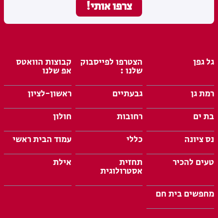
גל גפן
הצטרפו לפייסבוק
קבוצות הוואטס
שלנו :
אפ שלנו
רמת גן
גבעתיים
ראשון-לציון
בת ים
רחובות
חולון
נס ציונה
כללי
עמוד הבית ראשי
טעים להכיר
תחזית
אילת
אסטרולוגית
מחפשים בית חם