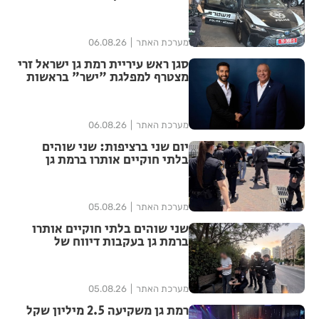
ברק–רמת גן בקבוצת ווטסאפ
מערכת האתר
06.08.26
סגן ראש עיריית רמת גן ישראל זרי
מצטרף למפלגת "ישר" בראשות
גדי איזנקוט
מערכת האתר
06.08.26
יום שני ברציפות: שני שוהים
בלתי חוקיים אותרו ברמת גן
בעקבות דיווח של תושבת
מערכת האתר
05.08.26
שני שוהים בלתי חוקיים אותרו
ברמת גן בעקבות דיווח של
תושבת העיר
מערכת האתר
05.08.26
רמת גן משקיעה 2.5 מיליון שקל