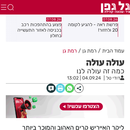
.26
07.08.26
07.08.26
מה
פצוע בהתהפכות רכב
תיסלם ואתניקס הרימו את
פצו
בכניסה לאזור התעשייה
חולון באוויר
חול
בחולון
עמוד הבית
רמת גן
רמת גן
עולה עולה
כמה זה עולה לנו
דודי טל
04.09.24 | 13:02
ליקר האייריש קרים האהוב והמוכר ביותר