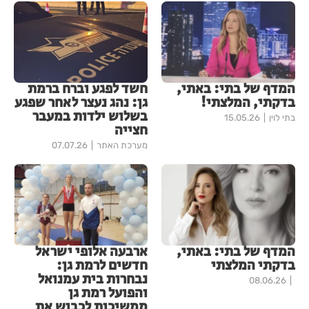
המדף של בתי: באתי,
חשד לפגע וברח ברמת
בדקתי, המלצתי!
גן: נהג נעצר לאחר שפגע
בשלוש ילדות במעבר
בתי לוין
15.05.26
חצייה
מערכת האתר
07.07.26
המדף של בתי: באתי,
ארבעה אלופי ישראל
בדקתי המלצתי
חדשים לרמת גן:
נבחרות בית עמנואל
08.06.26
והפועל רמת גן
ממשיכות לכבוש את