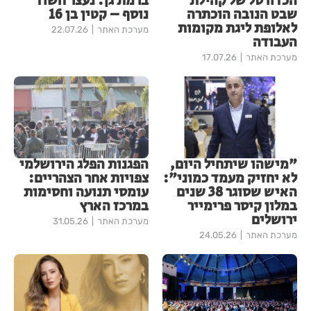
הכדורסל של קהילת
ברמת גן: נעצר חשוד
שבט הנובה הוכתרה
נוסף – קטין בן 16
לאלופת ליגת מקומות
מערכת האתר
22.07.26
העבודה
מערכת האתר
17.07.26
"מישהו שיתחיל היום,
הפגנות הפלג הירושלמי
לא יחזיק מעמד כמוני":
צפויות אחר הצהריים:
האיש שסוגר 38 שנים
עומסי תנועה וחסימות
במלון קיסר פרימייר
במרכז הארץ
ירושלים
מערכת האתר
31.05.26
מערכת האתר
24.05.26