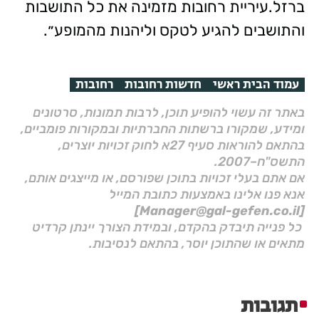
ברזל.עיריית רחובות מזמינה את כל התושבות
והתושבים להגיע לטקס וליהנות מהמופע״.
עמוד הבית ראשי
חדשות רחובות
רחובות
באתר זה עשוי להופיע תוכן, לרבות תמונות, סרטונים
ומידע, שמקורו ברשתות החברתיות ובמקורות פומביים,
בהתאם להוראות סעיף 27א לחוק זכויות יוצרים,
התשס"ח–2007.
אם אתם בעלי זכויות בתוכן שפורסם, או מייצגים אותם,
אנא פנו אלינו באמצעות כתובת המייל
[Manager@gal-gefen.co.il]
כל פנייה תיבדק בהקדם, ובמידת הצורך יינתן קרדיט
מתאים או שהתוכן יוסר, בהתאם לנסיבות.
תגובות