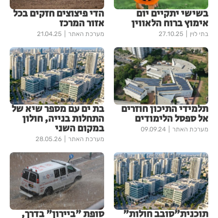
בשישי יתקיים יום
הדי פיצוצים חזקים בכל
אימוץ ברוח הלאווין
אזור המרכז
בתי לוין
27.10.25
מערכת האתר
21.04.25
תלמידי התיכון חוזרים
בת ים עם מספר שיא של
אל ספסל הלימודים
התחלות בנייה, חולון
במקום השני
מערכת האתר
09.09.24
מערכת האתר
28.05.26
תוכנית"סובב חולות"
סופת "ביירון" בדרך,