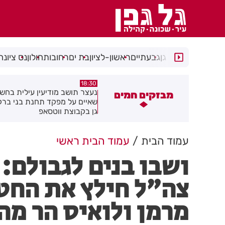
רמת גן
גבעתיים
ראשון-לציון
בת ים
רחובות
חולון
נס ציונה
17:49
18:30
עצר תושב מודיעין עילית בחשד
מקהלה אחת לכולם בראשון לציו
מבזקים חמים
איים על מפקד תחנת בני ברק–רמת
ן בקבוצת ווטסאפ
עמוד הבית
עמוד הבית ראשי
ושבו בנים לגבולם:
צה"ל חילץ את החטו
מרמן ולואיס הר מה