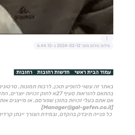
צילום: צילום מסך 2024-02-12 ב-6.44.12
עמוד הבית ראשי
חדשות רחובות
רחובות
באתר זה עשוי להופיע תוכן, לרבות תמונות, סרטוני
בהתאם להוראות סעיף 27א לחוק זכויות יוצרים, התשס"ח–2007.
אם אתם בעלי זכויות בתוכן שפורסם, או מייצגים אות
[Manager@gal-gefen.co.il]
כל פנייה תיבדק בהקדם, ובמידת הצורך יינתן קרדיט