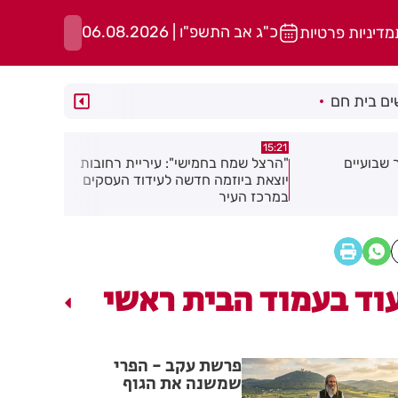
כ"ג אב התשפ"ו | 06.08.2026
מדיניות פרטיות
ם בית חם
14:44
15:13
 עיריית רחובות
נפגעת בעבודה בראשון לציון? כל מה
מאות משפח
לעידוד העסקים
שחשוב לדעת כדי לממש את הזכויות
בגן הי"א בב
שלך
וד בעמוד הבית ראשי
פרשת עקב - הפרי
שמשנה את הגוף