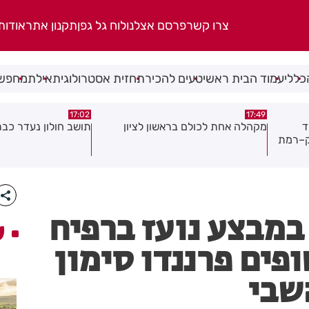
צרו קשר
פרסם אצלנו
לוח גל גפן
תקנון אתר
אודות
כללי
עמוד הבית ראשי
טעים להכיר
תחזית אסטרולוגית
אילת
מחפשי
15:21
17:02
ן
תושב חולון נעדר כבר שבועיים
"הרצל שמח בחמישי":
יוצאת ביוזמה חדשה 
במרכז העיר
 במבצע נועז ברפיח
ע
פים פרננדו סימון
שבי