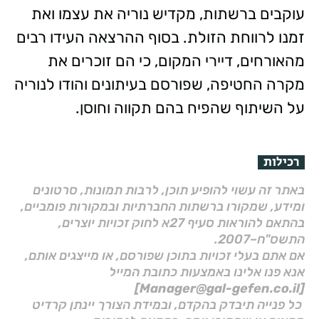
עוקבים ברשתות, מקדיש נוריה את עצמו ואת
זמנו לרווחת הזולת. בסוף ההרצאה העידו רבים
מהאורחים, דיירי המקום, כי הם זוכרים את
מקרה החטיפה, שפורסם בעיתונים והודו לנוריה
על השיתוף שהפיח בהם תקווה וחוסן.
רכילות
באתר זה עשוי להופיע תוכן, לרבות תמונות, סרטונים
ומידע, שמקורו ברשתות החברתיות ובמקורות פומביים,
בהתאם להוראות סעיף 27א לחוק זכויות יוצרים,
התשס"ח–2007.
אם אתם בעלי זכויות בתוכן שפורסם, או מייצגים אותם,
אנא פנו אלינו באמצעות כתובת המייל
[Manager@gal-gefen.co.il]
כל פנייה תיבדק בהקדם, ובמידת הצורך יינתן קרדיט