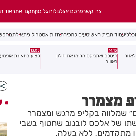
צרו קשר
פרסם אצלנו
לוח גל גפן
תקנון אתר
אודות
כללי
עמוד הבית ראשי
טעים להכיר
תחזית אסטרולוגית
אילת
מחפשי
08:58
13:05
פצוע בתאונת אופנוע במרכז חולון
גופה נפלטה אל חוף ב
יפ מצמרר
ע
ום״ שמלווה בקליפ מרגש ומצמרר
תו של אלכס לובנוב שחטוף בשבי
 מתקדמים, ללא בעלה.