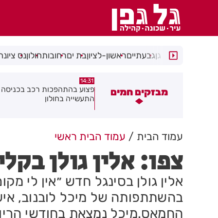
רמת גן
גבעתיים
ראשון-לציון
בת ים
רחובות
חולון
נס ציונה
14:15
14:31
צוע בהתהפכות רכב בכניסה לאזור
תיסלם ואתניקס הרימו את חולון
מבזקים חמים
תעשייה בחולון
באוויר
עמוד הבית
עמוד הבית ראשי
צפו: אלין גולן בקל
אלין גולן בסינגל חדש ״אין לי מק
בהשתתפותה של מיכל לובנוב, איש
החמאס.מיכל נמצאת בחודשי הריון