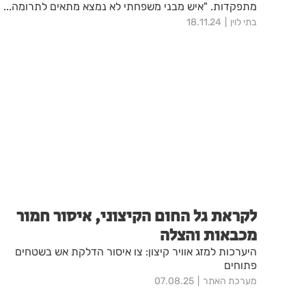
מתפקדות. "איש מבני משפחתי לא נמצא מתאים לתרומה...
אף אחד לא יודע להגיד לי כמה זמן אחזיק... אני במרוץ נגד
בתי לוין
18.11.24
הזמן". אולי את או אתה יכולים להציל את חייה?
לקראת גל החום הקיצוני, איסור חמור
מכבאות והצלה
היערכות למזג אוויר קיצון: צו איסור הדלקת אש בשטחים
פתוחים
מערכת האתר
07.08.25