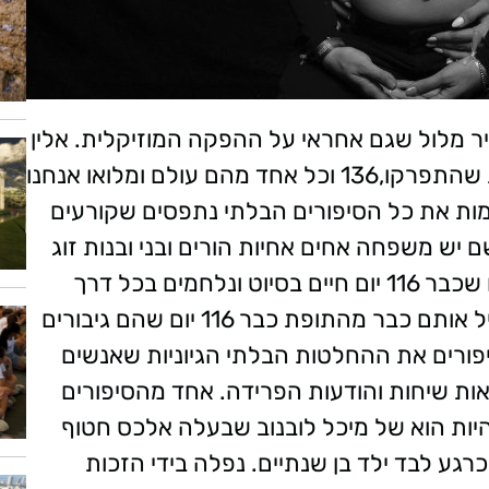
ופיר מלול שגם אחראי על ההפקה המוזיקלית. אלין
גולן כתבה עליו : 136 חטופים, 136 משפחות שהתפרקו,136 וכל אחד מהם עולם ומלואו אנחנו
ות את כל הסיפורים הבלתי נתפסים שקורעים
ם יש משפחה אחים אחיות הורים ובני ובנות זוג
מאות אנשים שביום אחד חרב עליהם עולמם שכבר 116 יום חיים בסיוט ונלחמים בכל דרך
אפשרית להחזיר הביתה את אהוביהם, להציל אותם כבר מהתופת כבר 116 יום שהם גיבורים
יפורים את ההחלטות הבלתי הגיוניות שאנשים
ת שיחות והודעות הפרידה. אחד מהסיפורים
יות הוא של מיכל לובנוב שבעלה אלכס חטוף
גע לבד ילד בן שנתיים. נפלה בידי הזכות