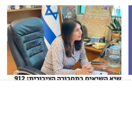
שיא השיאים בתחבורה הציבורית: 912
מיליון נסיעות בשנת 2025
שרת התחבורה מירי רגב: "הציבור בוחר יותר ויותר בתחבורה
ניגודיות גבוהה
שחור צהוב
היפוך צבעים
הדגשת כותרות
הציבורית. זו הוכחה ברורה שהמדיניות שאנו מובילים משנה
את המציאות בכבישים״
בתי לוין
15.01.26
הקטנת מסך
סמן גדול
סמן שחור
מצב קריאה