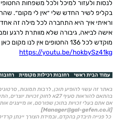
לנסות ולעזור למיכל ולכל משפחות החטופ
בקליפ לשיר החדש שלי ״אין לי מקום״. שהר
וראיתי איך היא התחברה לכל מילה זה אחד 
אישה לביאה, גיבורה שלא מוותרת לרגע ומ
מוקדש לכל 136 החטופים אין לנו מקום כאן בלעדיכם, מחכים לכם״
https://youtu.be/hokbySz41kg
עמוד הבית ראשי
רחובות רכילות מקומית
רחובות
באתר זה עשוי להופיע תוכן, לרבות תמונות, סרטוני
בהתאם להוראות סעיף 27א לחוק זכויות יוצרים, התשס"ח–2007.
אם אתם בעלי זכויות בתוכן שפורסם, או מייצגים אות
[Manager@gal-gefen.co.il]
כל פנייה תיבדק בהקדם, ובמידת הצורך יינתן קרדיט