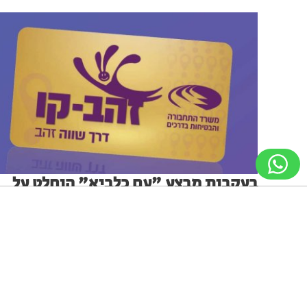
בעקבות מבצע "עם כלביא" הוחלט על
זיכוי לנוסעי התחבורה הציבורית
בהנחיית השרה רגב: משרד התחבורה מזכה נוסעים עבור
ניווט מקלדת
ביטול הבהובים
מונוכרום
ספיה
תקופת צמצום שירותי התחבורה הציבורית בתקופת מלחמת
"עם כלביא"
מערכת האתר
17.07.25
גופן קריא
הגדלת גופן
הקטנת גופן
הגדלת מסך