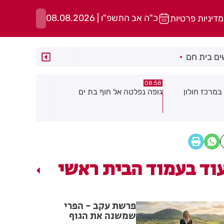
כ"ה אב התשפ"ו | 08.08.2026
מדיניות פרטיות
ם בית חם
05:43
08:29
ת ים
חשד להצתה בשלושה מוקדים ברמת
הסוף לקורקי
גן: שבעה דיירים נפגעו קל משאיפת
עשן
וד בעמוד הבית ראשי
פרשת עקב - הפרי
שמשנה את הגוף