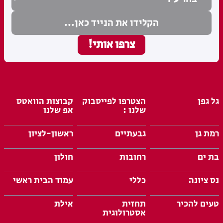
גל גפן
הצטרפו לפייסבוק
קבוצות הוואטס
שלנו :
אפ שלנו
רמת גן
גבעתיים
ראשון-לציון
בת ים
רחובות
חולון
נס ציונה
כללי
עמוד הבית ראשי
טעים להכיר
תחזית
אילת
אסטרולוגית