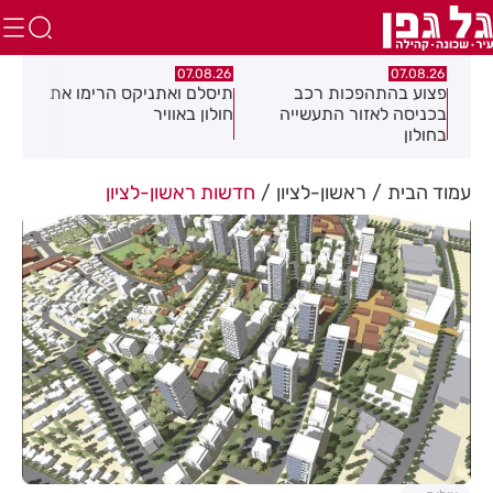
.26
07.08.26
07.08.26
מה
פצוע בהתהפכות רכב
תיסלם ואתניקס הרימו את
פצו
בכניסה לאזור התעשייה
חולון באוויר
חול
בחולון
עמוד הבית
ראשון-לציון
חדשות ראשון-לציון