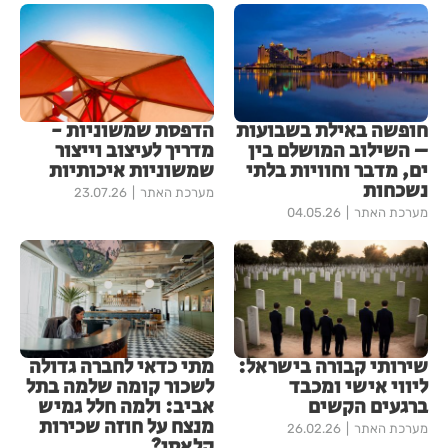
חופשה באילת בשבועות
הדפסת שמשוניות -
– השילוב המושלם בין
מדריך לעיצוב וייצור
ים, מדבר וחוויות בלתי
שמשוניות איכותיות
נשכחות
מערכת האתר
23.07.26
מערכת האתר
04.05.26
שירותי קבורה בישראל:
מתי כדאי לחברה גדולה
ליווי אישי ומכבד
לשכור קומה שלמה בתל
ברגעים הקשים
אביב: ולמה חלל גמיש
מנצח על חוזה שכירות
מערכת האתר
26.02.26
קלאסי?