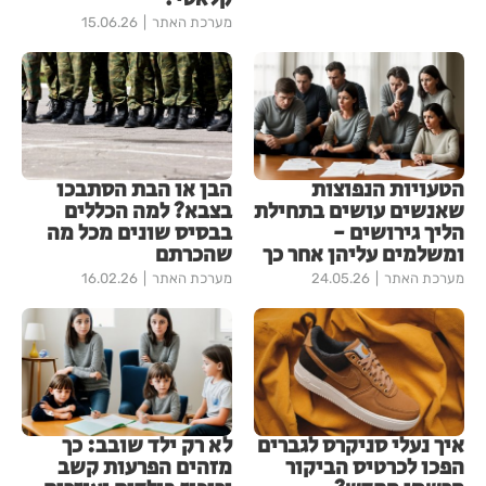
מערכת האתר
15.06.26
הטעויות הנפוצות
הבן או הבת הסתבכו
שאנשים עושים בתחילת
בצבא? למה הכללים
הליך גירושים -
בבסיס שונים מכל מה
ומשלמים עליהן אחר כך
שהכרתם
מערכת האתר
24.05.26
מערכת האתר
16.02.26
איך נעלי סניקרס לגברים
לא רק ילד שובב: כך
הפכו לכרטיס הביקור
מזהים הפרעות קשב