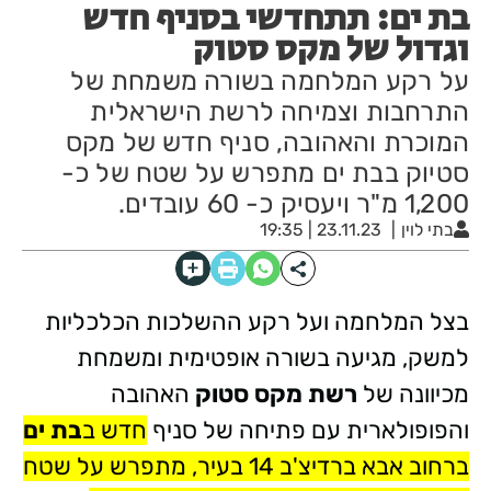
בת ים: תתחדשי בסניף חדש
וגדול של מקס סטוק
על רקע המלחמה בשורה משמחת של
התרחבות וצמיחה לרשת הישראלית
המוכרת והאהובה, סניף חדש של מקס
סטיוק בבת ים מתפרש על שטח של כ-
1,200 מ"ר ויעסיק כ- 60 עובדים.
בתי לוין
23.11.23 | 19:35
בצל המלחמה ועל רקע ההשלכות הכלכליות
למשק, מגיעה בשורה אופטימית ומשמחת
מכיוונה של
רשת מקס סטוק
האהובה
והפופולארית עם פתיחה של סניף
חדש ב
בת ים
ברחוב אבא ברדיצ'ב 14 בעיר, מתפרש על שטח