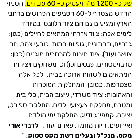
של כ- 1,200 מ"ר ויעסיק כ- 60 עובדים.
הסניף
החדש מצטרף ל-60 הסניפים הפרושים ברחבי
הארץ
ומציעים גם הם ציוד רלוונטי במיוחד
לימים אלה
: ציוד אזרחי המתאים לחיילים (כגון:
גרביים, תחתונים, גופיות חמות, כובעי צמר, חם
צוואר ועוד), ציוד חירום למרחבים מוגנים (כגון:
טרנזיסטורים, פנסים וכו) וכן משחקים ויצירות
המתאימים לשהות ארוכה בבית.
לכל אלה
מצטרפות, כמובן, המחלקות המוכרות
והאהובות
: ציוד משרדי, עיצוב הבית, כלי בית
ומטבח, מחלקת צעצועי ילדים, מחלקת ספורט,
יצירה, קמפינג ודייג, מחלקת ימי הולדת
ואירועים, חיות מחמד, פארם ועוד.
לדברי אורי
מקס, מנכ"ל ובעלים רשת מקס סטוק
: "