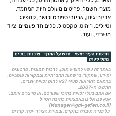
ופארם, כלי יודאיקה, אחסון וארגון, כלי עבודה,
מוצרי חשמל, פריטים מעולם חיות המחמד,
אביזרי גינון, אביזרי ספורט וכושר, קמפינג
וטיולים, ריהוט, טקסטיל, כלים חד פעמיים, ציוד
משרדי, ועוד.
חדשות העיר ראשי
חדש על המדף
צרכנות בת ים
מקס סטוק
באתר זה עשוי להופיע תוכן, לרבות תמונות, סרטונים
ומידע, שמקורו ברשתות החברתיות ובמקורות פומביים,
בהתאם להוראות סעיף 27א לחוק זכויות יוצרים,
התשס"ח–2007.
אם אתם בעלי זכויות בתוכן שפורסם, או מייצגים אותם,
אנא פנו אלינו באמצעות כתובת המייל
[Manager@gal-gefen.co.il]
כל פנייה תיבדק בהקדם, ובמידת הצורך יינתן קרדיט