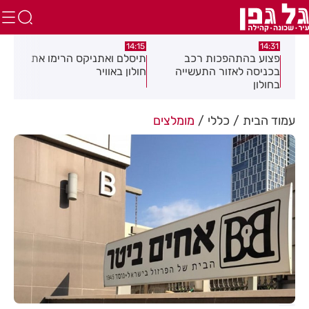
:05
14:15
14:31
מה
פצוע בהתהפכות רכב
תיסלם ואתניקס הרימו את
פצו
בכניסה לאזור התעשייה
חולון באוויר
חול
בחולון
עמוד הבית
כללי
מומלצים