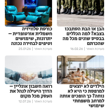
הבן או הבת הסתבכו
כורסת טלוויזיה
בצבא? למה הכללים
חשמלית אורטופדית –
בבסיס שונים מכל מה
יתרונות, שימושים
שהכרתם
וטיפים לבחירה נכונה
מערכת האתר
16.02.26
מערכת האתר
25.01.26
הילדים לא יוצאים
רואה חשבון אונליין –
למרפסת כי היא לא
הדרך היעילה לנהל את
נוחה? כך הופכים אותה
העסק מכל מקום
למרחב משפחתי
מערכת האתר
12.07.26
שימושי