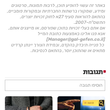
באתר זה עשוי להופיע תוכן, לרבות תמונות, סרטונים
ומידע, שמקורו ברשתות החברתיות ובמקורות פומביים,
בהתאם להוראות סעיף 27א לחוק זכויות יוצרים,
התשס"ח–2007.
אם אתם בעלי זכויות בתוכן שפורסם, או מייצגים אותם,
אנא פנו אלינו באמצעות כתובת המייל
[Manager@gal-gefen.co.il]
כל פנייה תיבדק בהקדם, ובמידת הצורך יינתן קרדיט
מתאים או שהתוכן יוסר, בהתאם לנסיבות.
תגובות
הוסיפו תגובה