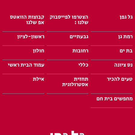
גל גפן
הצטרפו לפייסבוק
קבוצות הוואטס
שלנו :
אפ שלנו
רמת גן
גבעתיים
ראשון-לציון
בת ים
רחובות
חולון
נס ציונה
כללי
עמוד הבית ראשי
טעים להכיר
תחזית
אילת
אסטרולוגית
מחפשים בית חם