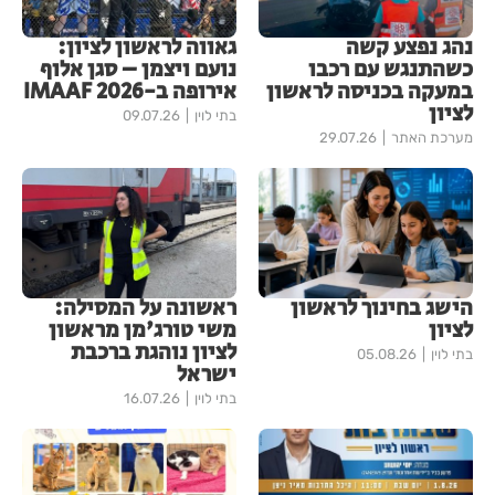
נהג נפצע קשה
גאווה לראשון לציון:
כשהתנגש עם רכבו
נועם ויצמן – סגן אלוף
במעקה בכניסה לראשון
אירופה ב-IMAAF 2026
לציון
בתי לוין
09.07.26
מערכת האתר
29.07.26
הישג בחינוך לראשון
ראשונה על המסילה:
לציון
משי טורג'מן מראשון
לציון נוהגת ברכבת
בתי לוין
05.08.26
ישראל
בתי לוין
16.07.26