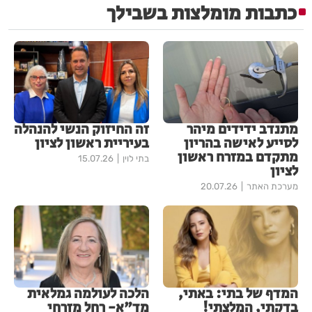
כתבות מומלצות בשבילך
מתנדב ידידים מיהר
זה החיזוק הנשי להנהלה
לסייע לאישה בהריון
בעיריית ראשון לציון
מתקדם במזרח ראשון
בתי לוין
15.07.26
לציון
מערכת האתר
20.07.26
המדף של בתי: באתי,
הלכה לעולמה גמלאית
בדקתי, המלצתי!
מד"א- רחל מזרחי