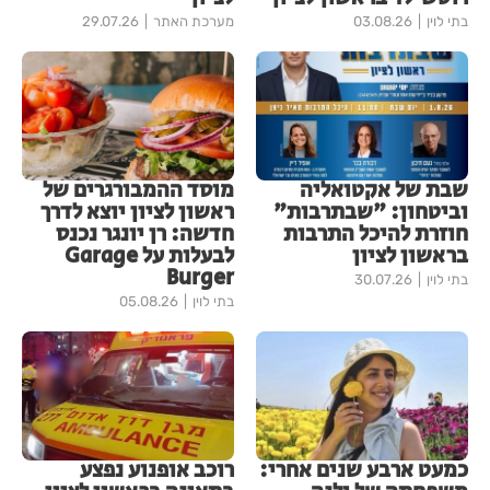
בתי לוין
03.08.26
מערכת האתר
29.07.26
שבת של אקטואליה
מוסד ההמבורגרים של
וביטחון: "שבתרבות"
ראשון לציון יוצא לדרך
חוזרת להיכל התרבות
חדשה: רן יונגר נכנס
בראשון לציון
לבעלות על Garage
Burger
בתי לוין
30.07.26
בתי לוין
05.08.26
כמעט ארבע שנים אחרי:
רוכב אופנוע נפצע