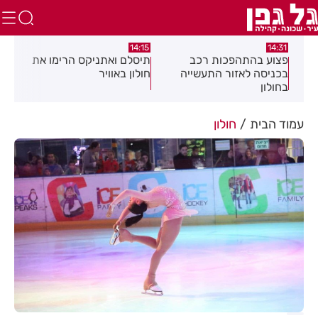
:58
13:05
14:15
תיסלם ואתניקס הרימו את
פצוע בתאונת אופנוע במרכז
גופ
חולון באוויר
חולון
עמוד הבית
חולון