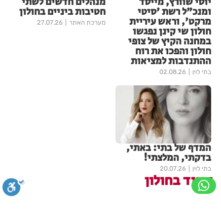
יוסי שוורץ, מייסד
מנהלים חדשים לשתי
ומנכ"ל רשת 'סיטי
חטיבות ביניים בחולון
מרקט', וראש עיריית
מערכת האתר
27.07.26
חולון שי קינן נפגשו
במחנה הקיץ של צופי
חולון והפכו את רוח
ההתנדבות למציאות
בתי לוין
02.08.26
המדף של בתי: באתי,
בדקתי, המלצתי!
בתי לוין
20.07.26
עוד בחולון
פצוע בהתהפכות רכב בכניסה
לאזור התעשייה בחולון