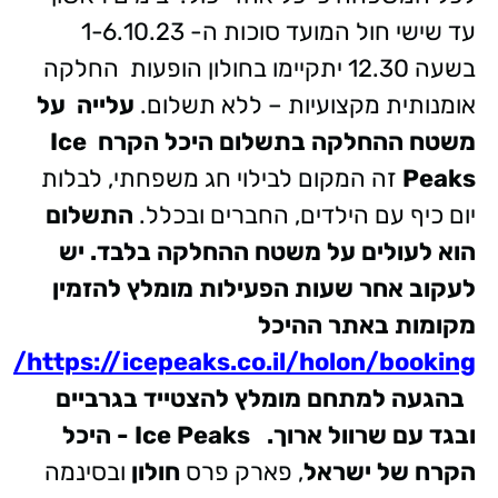
עד שישי חול המועד סוכות ה- 1-6.10.23
בשעה 12.30 יתקיימו בחולון הופעות החלקה
אומנותית מקצועיות – ללא תשלום.
עלייה על
משטח ההחלקה בתשלום
היכל הקרח
Ice
Peaks
זה המקום לבילוי חג משפחתי, לבלות
יום כיף עם הילדים, החברים ובכלל.
התשלום
הוא לעולים על משטח ההחלקה בלבד.
יש
לעקוב אחר שעות הפעילות מומלץ להזמין
מקומות באתר ההיכל
https://icepeaks.co.il/holon/booking/
בהגעה למתחם מומלץ להצטייד בגרביים
ובגד עם שרוול ארוך.
Ice Peaks
- היכל
הקרח של ישראל
,
פארק פרס
חולון
ובסינמה