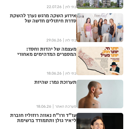
בתי לוין
22.07.26
אירוע השקה מרגש נערך להשקת
סדרת חיתולים חדשה של
"האגיס" מבית קימברלי קלארק
בתי לוין
29.06.26
מעצמה של יהדות וחסד:
המספרים המדהימים מאחורי
ממלכת חב"ד בישראל נחשפים
בתי לוין
18.06.26
תערוכת גמר: שהיות
מערכת האתר
18.06.26
עו"ד ורו"ח נאווה רוזוליו חוברת
ליאיר גולן ותתמודד ברשימת
"הדמוקרטים" לכנסת ה-26