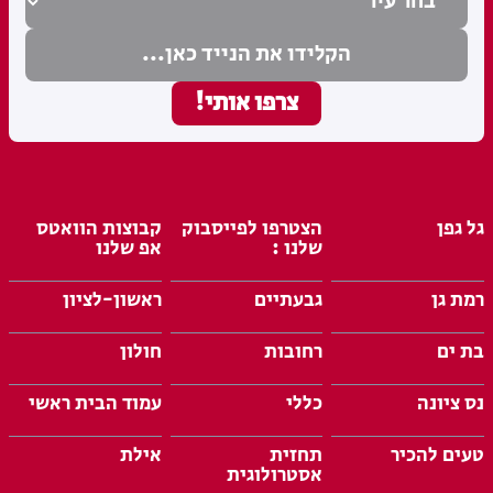
גל גפן
הצטרפו לפייסבוק
קבוצות הוואטס
שלנו :
אפ שלנו
רמת גן
גבעתיים
ראשון-לציון
בת ים
רחובות
חולון
נס ציונה
כללי
עמוד הבית ראשי
טעים להכיר
תחזית
אילת
אסטרולוגית