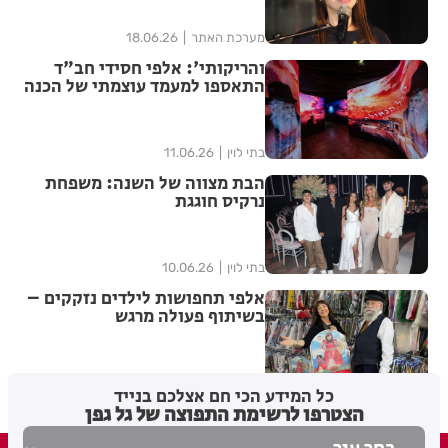
מערכת האתר
18.06.26
והריקותי': אלפי חסידי חב"ד
התאספו למעמד עוצמתי של הכנה
לג' תמוז | שידור חוזר
בתי לוין
11.06.26
הבת מצווה של השנה: משפחת
נרקיס חוגגת
בתי לוין
10.06.26
אלפי תחפושות לילדים נזקקים –
בשיתוף פעולה מרגש
בתי לוין
25.02.26
כל המידע הכי חם אצלכם בנייד
הצטרפו לרשימת התפוצה של גל גפן