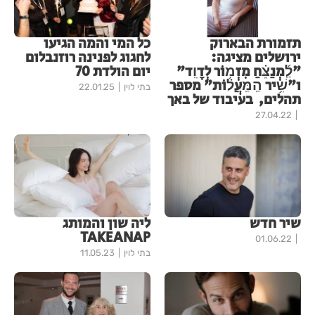
תזמורת הבארוק
כל המי והמה הגיעו
ירושלים מציגה:
לחגוג לפנינה רוזנבלום
"לַֽ֜מְנַצֵּ֗חַ מִזְמ֥וֹר לְדָוִֽד"
יום הולדת 70
ו"שִׁ֥יר הַֽמַּֽעֲל֗וֹת" מספר
בתי לוין
22.01.25
תהלים, בעיבוד של באך
27.04.22
שיר חדש
ליה שון והמותג
TAKEANAP
01.06.22
בתי לוין
11.05.23