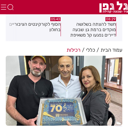
:32
05:43
08:29
ים
חשד להצתה בשלושה
הסוף לקורקינטים הציבוריים
בשו
מוקדים ברמת גן: שבעה
בחולון
העס
דיירים נפגעו קל משאיפת
עשן
עמוד הבית
כללי
רכילות