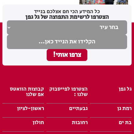
בתי לוין
25.02.26
כל המידע הכי חם אצלכם בנייד
הצטרפו לרשימת התפוצה של גל גפן
גל גפן
הצטרפו לפייסבוק
קבוצות הוואטס
שלנו :
אפ שלנו
רמת גן
גבעתיים
ראשון-לציון
בת ים
רחובות
חולון