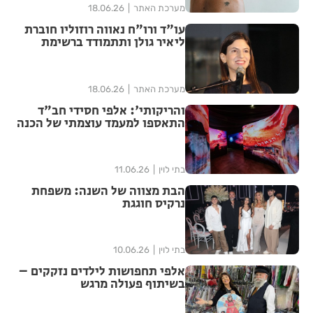
מערכת האתר
18.06.26
עו"ד ורו"ח נאווה רוזוליו חוברת
ליאיר גולן ותתמודד ברשימת
"הדמוקרטים" לכנסת ה-26
מערכת האתר
18.06.26
והריקותי': אלפי חסידי חב"ד
התאספו למעמד עוצמתי של הכנה
לג' תמוז | שידור חוזר
בתי לוין
11.06.26
הבת מצווה של השנה: משפחת
נרקיס חוגגת
בתי לוין
10.06.26
אלפי תחפושות לילדים נזקקים –
בשיתוף פעולה מרגש