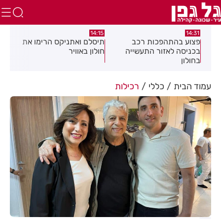
:05
14:15
14:31
מה
פצוע בהתהפכות רכב
תיסלם ואתניקס הרימו את
פצו
בכניסה לאזור התעשייה
חולון באוויר
חול
בחולון
עמוד הבית
כללי
רכילות