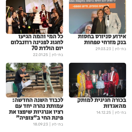
אירוע סניורס בחסות
כל המי והמה הגיעו
בנק מזרחי טפחות
לחגוג לפנינה רוזנבלום
יום הולדת 70
בתי לוין
29.03.23
בתי לוין
22.01.25
בכורה חגיגית למותק
לכבוד השנה החדשה:
מהאגדות
עמותת נהרה יחד עם
רציו אנרגיות שיפצו את
בתי לוין
14.12.25
פינת החי ב"צופיה"
בתי לוין
18.09.23