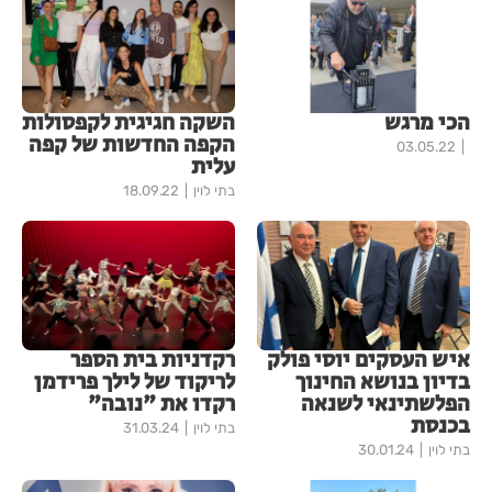
הכי מרגש
השקה חגיגית לקפסולות
הקפה החדשות של קפה
03.05.22
עלית
בתי לוין
18.09.22
איש העסקים יוסי פולק
רקדניות בית הספר
בדיון בנושא החינוך
לריקוד של לילך פרידמן
הפלשתינאי לשנאה
רקדו את "נובה"
בכנסת
בתי לוין
31.03.24
בתי לוין
30.01.24