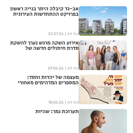
אב-גד קיבלה היתר בנייה ראשון
בפרויקט ההתחדשות העירונית
"צלח שלום" בשכונת עמישב
בפתח תקווה
בתי לוין
22.07.26
אירוע השקה מרגש נערך להשקת
סדרת חיתולים חדשה של
"האגיס" מבית קימברלי קלארק
בתי לוין
29.06.26
מעצמה של יהדות וחסד:
המספרים המדהימים מאחורי
ממלכת חב"ד בישראל נחשפים
בתי לוין
18.06.26
תערוכת גמר: שהיות