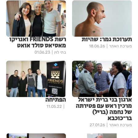
תערוכת גמר: שהיות
רשת FRIENDS ואנריקו
מאסיאס סולד אואט
מערכת האתר
18.06.26
בתי לוין
01.06.23
ארגון בני ברית ישראל
הפתיחה
מרכין ראש עם פטירתה
11.05.22
של נחמה (בריל)
בר־כוכבא
מערכת האתר
27.01.26