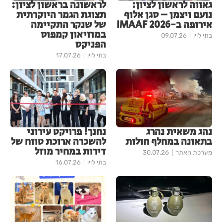
גאווה לראשון לציון:
לראשונה בראשון לציון:
נועם ויצמן – סגן אלוף
תצוגת הגמר היוקרתית
אירופה ב-IMAAF 2026
של שנקר התקיימה
במוזיאון קמפוס
בתי לוין
09.07.26
הפניקס
בתי לוין
17.07.26
נהג משאית נהרג
נחנך! פרויקט עירוני
בתאונה במחלף חולות
להשכרה ארוכת טווח של
דירות במחיר מוזל
מערכת האתר
30.07.26
בתי לוין
16.07.26