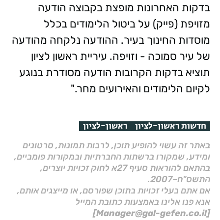
בדקות האחרונות מופצת בקבוצה הודעה
מזויפת (פייק) על ביטול הלימודים בכלל
מוסדות החינוך בעיר. ההודעה נלקחה מהודעה
של עיר סמוכה - וזויפה. עיריית ראשון לציון
תוציא בדקות הקרובות הודעה מסודרת בנוגע
לקיום הלימודים והאירועים מחר."
חדשות ראשון-לציון
ראשון-לציון
באתר זה עשוי להופיע תוכן, לרבות תמונות, סרטונים
ומידע, שמקורו ברשתות החברתיות ובמקורות פומביים,
בהתאם להוראות סעיף 27א לחוק זכויות יוצרים,
התשס"ח–2007.
אם אתם בעלי זכויות בתוכן שפורסם, או מייצגים אותם,
אנא פנו אלינו באמצעות כתובת המייל
[Manager@gal-gefen.co.il]