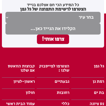
מערכת האתר
05.08.26
כל המידע הכי חם אצלכם בנייד
הצטרפו לרשימת התפוצה של גל גפן
גל גפן
הצטרפו לפייסבוק
קבוצות הוואטס
שלנו :
אפ שלנו
רמת גן
גבעתיים
ראשון-לציון
בת ים
רחובות
חולון
נס ציונה
כללי
עמוד הבית ראשי