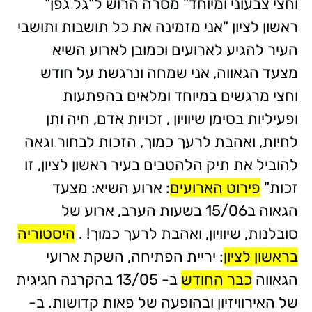
וחצי צבעוני ומיוחד" מסרה הרוש ל"גל גפן"
ראשון לציון "אני מזמינה את כל תושבות ותושבי
העיר להגיע לארועים וכמובן לארוע השיא
מצעד הגאווה, אני שמחה ונרגשת על חודש
וחצי מרגשים במיוחד ומלאים בהפתעות
ופעיליות בסימן שיוויון , זכויות אדם, חיה ותן
לחיות, ואהבת לרעך כמוך, הזכות לבחור וגאה
להוביל את תיק הלהטבים בעיר ראשון לציון, זו
זכות"
פירוט הארועים
: ארוע השיא: מצעד
הגאוה ב15/06 בשעות הערב, ארוע של
סובלנות, שיוויון, ואהבת לרעך כמוך! .
היסטוריה
בראשון לציון
: יריית הפתיחה, השקת ארועי
הגאווה
כבר החודש
ב- 13/05 בהקרנה חגיגית
של האירוויזיון ובהופעה של פאות קדושות. ב-