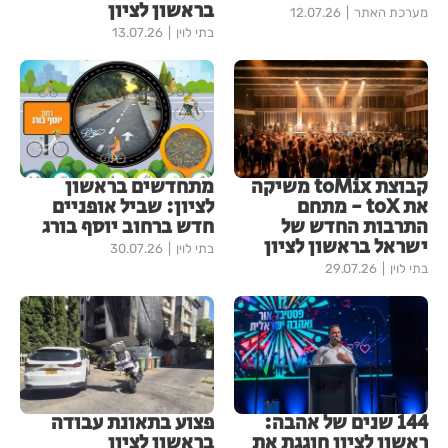
בראשון לציון
מערכת האתר
12.07.26
בתי לוין
13.07.26
קבוצת toMix משיקה
מתחדשים בראשון
את toX - מתחם
לציון: שביל אופניים
התרבות החדש של
חדש ברחוב יוסף בורג
ישראל בראשון לציון
בתי לוין
30.07.26
בתי לוין
29.07.26
144 שנים של אהבה:
פצוע בתאונת עבודה
ראשון לציון חוגגת את
בראשון לציון