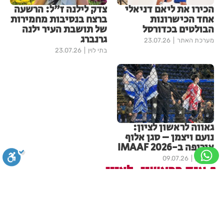
הכירו את ליאם דניאלי
צדק לילנה ז"ל: הרשעה
אחד הכישרונות
ברצח בנסיבות מחמירות
הבולטים בכדורסל
של תושבת העיר ילנה
גרנברג
מערכת האתר
23.07.26
בתי לוין
23.07.26
גאווה לראשון לציון:
נועם ויצמן – סגן אלוף
אירופה ב-IMAAF 2026
בתי לוין
09.07.26
עוד בראשון-לציון
סגירה
ביטול הבהובים
מונוכרום
ספיה
פרשת ראה - להגיע לקומה 20
ולחזור!