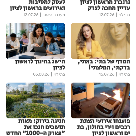
גרנברג מראשון לציון
לעסק למסיבות
עדיין מחכה לצדק
ואירועים בראשון לציון
בתי לוין
12.07.26
מערכת האתר
12.07.26
המדף של בתי: באתי,
הישג בחינוך לראשון
בדקתי, המלצתי!
לציון
בתי לוין
15.07.26
בתי לוין
05.08.26
פוענחו אירועי הצתת
חגיגה בירוק: מאות
רכבים וירי בחולון, בת
תושבים חנכו את
ים וראשון לציון
"פארק ה-1000" החדש