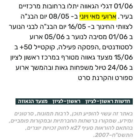
01/06 דגלי הגאווה יתלו ברחובות מרכזיים
בעיר.
ארועי מאי ויוני
ב- 08/05 יום הבנ"ה
לצוותי החינוך ב- 16/05 יום הבנ"ה לבני הנוער
ב 01/06 מסיבה לנוער ב 05/06 ארוע
לסטודנטים ,הפסקה פעילה, קוקטייל 50+ ב
15/06 מצעד גאווה מטורף במרכז ראשון לציון
ב 24/06 טיול משפחות גאות ובהמשך ארוע
ספורט והקרנת סרט
חדשות ראשון-לציון
ראשון-לציון
מצעד הגאווה
באתר זה עשוי להופיע תוכן, לרבות תמונות, סרטונים
ומידע, שמקורו ברשתות החברתיות ובמקורות פומביים,
בהתאם להוראות סעיף 27א לחוק זכויות יוצרים,
התשס"ח–2007.