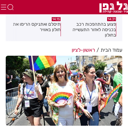
8
13:05
14:15
תיסלם ואתניקס הרימו את
פצוע בתאונת אופנוע במרכז
ג
ה
חולון באוויר
חולון
עמוד הבית
ראשון-לציון