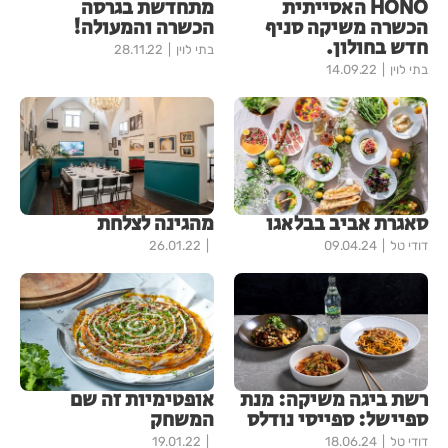
HONO האסייתית
מתחדשת בגרסה
הכשרה משיקה סניף
הכשרה והמעולה!
חדש בחולון.
בתי לוין
28.11.22
בתי לוין
14.09.22
סאגרת אביב בבלאגו
מהגינה לצלחת
דודי טל
09.04.24
26.01.22
רשת ביגה משיקה: מנת
אופטימיות זה שם
ספיישל: ספייסי נודלס
המשחק
דודי טל
18.06.24
19.01.22