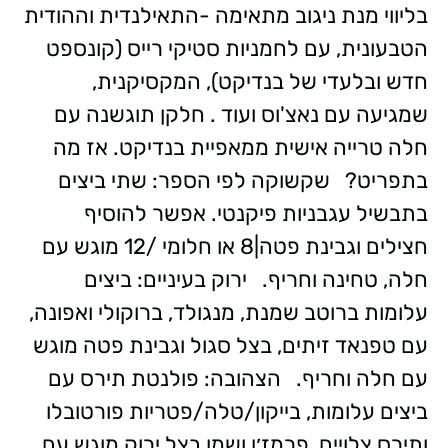
בליווי מנת ניגוב מתאימה -התאילנדית וההודית
הטבעונית, עם לחמניות סטיקי רייס (קונספט
חדש ובלעדי של בנדיקט), המקסיקנית,
שמגיעה עם נאצ'וס ועוד . חלקן תוגשנה עם
חלה טרייה אישית ממאפיית בנדיקט. אז מה
בתפריט? שקשוקה לפי הספר: שתי ביצים
בתבשיל עגבניות פיקנטי. אפשר להוסיף
חצילים וגבינת פטה|8 או חלומי /12 מוגש עם
חלה, טחינה וחריף. ירוק בעיניים: ביצים
עלומות ברוטב שמנת, מנגולד, ברוקולי ואפונה,
עם טפנאד זיתים, בצל סגול וגבינת פטה מוגש
עם חלה וחריף. הצהובה: פולנטת תירס עם
ביצים עלומות, בייקון/טלה/פטריות פורטובלו
ותירס צלויים, פרמז׳ן ושמן בצל ירוק מוגש עם