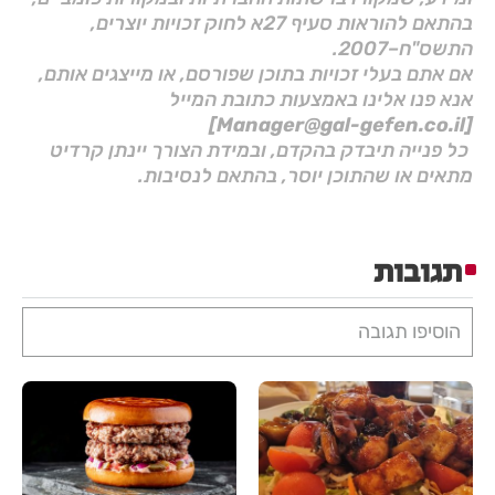
בהתאם להוראות סעיף 27א לחוק זכויות יוצרים,
התשס"ח–2007.
אם אתם בעלי זכויות בתוכן שפורסם, או מייצגים אותם,
אנא פנו אלינו באמצעות כתובת המייל
[Manager@gal-gefen.co.il]
כל פנייה תיבדק בהקדם, ובמידת הצורך יינתן קרדיט
מתאים או שהתוכן יוסר, בהתאם לנסיבות.
תגובות
הוסיפו תגובה