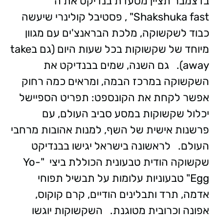
בדצמבר תציין מסעדת בנדיקט את ה״
Shakshuka fast" , פסטיבל קולינרי שיעשה
כבוד לשקשוקה, מלכת הבראנצ'ים עם מגוון
מיוחד של שקשוקות בכל שעות היום (גם בtake
away). גם השנה, שמים בבנדיקט את
השקשוקה במרכז הבמה, ומראים כמה רחוק
אפשר לקחת את הקונספט: תפריט הספיישל
יכלול שקשוקות במסע סביב העולם, עם
פרשנות אישית של השף, למנות אהובות מרחבי
העולם. לראשונה בישראל יגישו בבנדיקט
שקשוקה הודית טבעונית הכוללת ביצי "Yo-
Egg" טבעוניות עלומות על תבשיל תפוחי
אדמה, תרד ותבלינים הודיים, קרם קוקוס,
אפונה וכרובית מטוגנת. השקשוקות יוגשו