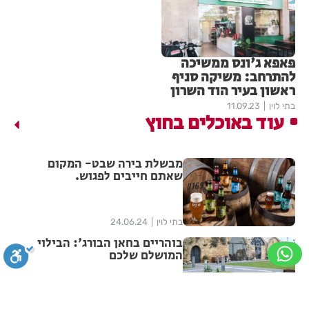
פאפא ג'ונס ממשיכה
להתרחב: משיקה סניף
ראשון בעיר הוד השרון
בתי לוין
11.09.23
עוד באוכלים בחוץ
מבשלת בירה שבט- המקום
שאתם חייבים לפגוש.
בתי לוין
24.06.24
בוהריים בחאן הבורג': הבילוי
המושלם שלכם
בתי לוין
24.06.24