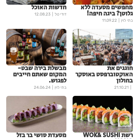
מחפשים מסעדה ללא
חדשות האוכל
גלוטן? ביגה חיפה!
דודי טל
12.08.23
בתי לוין
11.09.22
חוגגים את
מבשלת בירה שבט-
האוקטוברפסט באוסקר
המקום שאתם חייבים
בחולון
לפגוש.
21.10.21
בתי לוין
24.06.24
רשת WOK& SUSHI
מסעדת סושי בר בזל