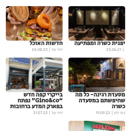
יפנית כשרה ומפתיעה
חדשות האוכל
23.06.21
דודי טל
04.08.23
מסעדת רגינה- כל מה
בייקרי קפה חדש
שחיפשתם במסעדה
“Gino&co” נפתח
כשרה
בפארק המדע ברחובות
בתי לוין
19.09.22
דודי טל
31.07.23